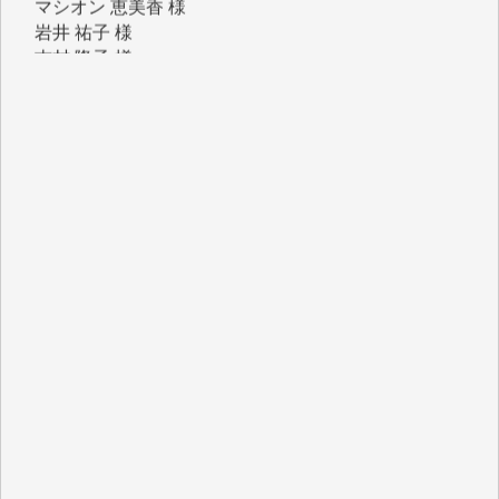
岩井 祐子 様
吉村 隆子 様
新城 靖 様
青木 要 様
T.Y. 様
K.O. 様
Y.S. 様
Y.N. 様
y.m. 様
R.N. 様
J.M. 様
T.N. 様
Y.T. 様
T.K. 様
ASAKO TAKAESU 様
マシオン恵美香 様
平野智生 様
山本賢二 様
吉住俊昭 様
徳山匡 様