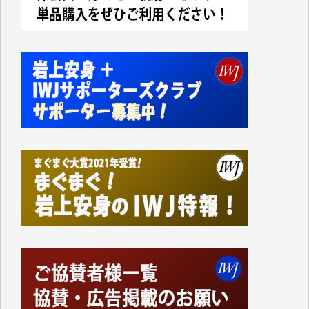
今日、僅かですがカンパしました。IWJの危機を乗り
切るには到底及ばない額ですが病気の妻を抱えている
私にとっては精一杯のカンパです。
かねてよりIWJが発してきた膨大な取材記事や解説記
事、そして各界の方々とのインタビューは大袈裟では
なく、極めて重要な知的財産だと思っています。
Windows7の頃はIWJの動画もRealPlayerで録画でき
て、かなりの動画をDVDに焼きこんで保存していま
した。
しかし、それが出来なくなって以降はExcelなどを使
ってハイパーリンクを張り、重要と思われる記事にい
つでも簡単にアクセスできるようにして来ました。し
かし、それができるのもコンテンツがサーバーに保存
されているからこそのことであり、そのサーバーが使
えなくなってしまえば二度と視ることが出来なくなっ
てしまいます。
「何とかしなければ、何とかしてほしい。」と思いな
がらも前述した事情でどうにもならない自分の非力に
歯ぎしりするばかりです。（T.M.様）