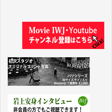
金 盛起 様
塩川 晃平 様
松本益美 様
井出 隆太 様
及川昭男 様
岩井祐子 様
藤田英之 様
藤岡比左志 様
井出 隆太 様
小池説夫 様
アオキカナメ 様
諸般の事情によりIWJ会費払えず今は非会員です。市
民側に立つ講演会にIWJのカメラマンをよく拝見して
おります。コンテンツが失われるのはあまりにもった
いない。少しでもお役立てください。（H.O.様）
今日、僅かですがカンパしました。（T.M.様）