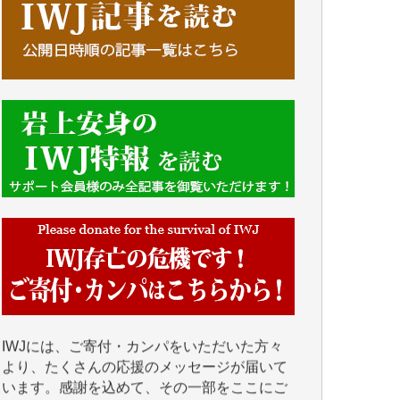
■■■■■■
IWJには、ご寄付・カンパをいただいた方々
より、たくさんの応援のメッセージが届いて
います。感謝を込めて、その一部をここにご
紹介いたします。
■■■■■■