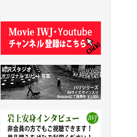
J.M. 様
T.N. 様
Y.T. 様
T.K. 様
ASAKO TAKAESU 様
マシオン恵美香 様
平野智生 様
山本賢二 様
吉住俊昭 様
徳山匡 様
金 盛起 様
塩川 晃平 様
松本益美 様
井出 隆太 様
及川昭男 様
岩井祐子 様
藤田英之 様
藤岡比左志 様
井出 隆太 様