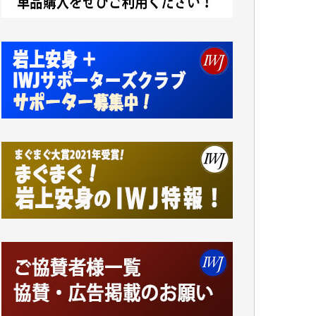
小池説夫 様
アオキカナメ 様
諸般の事情によりIWJ会費払えず今は非会員
です。市民側に立つ講演会にIWJのカメラマ
ンをよく拝見しております。コンテンツが失
われるのはあまりにもったいない。少しでも
お役立てください。（H.O.様）
今日、僅かですがカンパしました。（T.M.
様）
今日、僅かですがカンパしました。IWJの危
機を乗り切るには到底及ばない額ですが病気
の妻を抱えている私にとっては精一杯のカン
パです。
かねてよりIWJが発してきた膨大な取材記事
や解説記事、そして各界の方々とのインタビ
ューは大袈裟ではなく、極めて重要な知的財