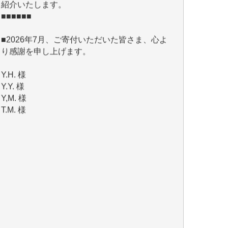
■2026年7月、ご寄付いただいた皆さま、心よ
り感謝を申し上げます。
Y.H. 様
Y.Y. 様
Y,M. 様
T.M. 様
マツモト ヤスアキ 様
マシオン 恵美香 様
岩井 祐子 様
吉村 隆子 様
新城 靖 様
青木 要 様
T.Y. 様
K.O. 様
Y.S. 様
Y.N. 様
y.m. 様
R.N. 様