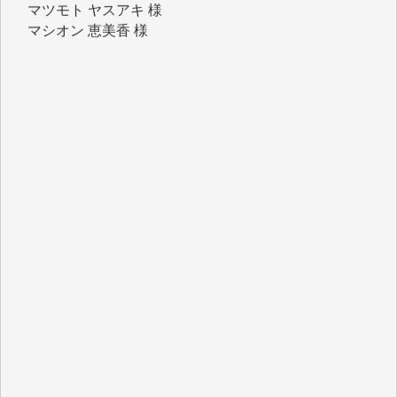
マシオン 恵美香 様
岩井 祐子 様
吉村 隆子 様
新城 靖 様
青木 要 様
T.Y. 様
K.O. 様
Y.S. 様
Y.N. 様
y.m. 様
R.N. 様
J.M. 様
T.N. 様
Y.T. 様
T.K. 様
ASAKO TAKAESU 様
マシオン恵美香 様
平野智生 様
山本賢二 様
吉住俊昭 様