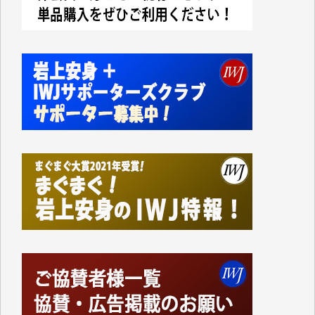
今日、僅かですがカンパしました。IWJの危機を乗り
切るには到底及ばない額ですが病気の妻を抱えている
私にとっては精一杯のカンパです。
かねてよりIWJが発してきた膨大な取材記事や解説記
事、そして各界の方々とのインタビューは大袈裟では
なく、極めて重要な知的財産だと思っています。
Windows7の頃はIWJの動画もRealPlayerで録画でき
て、かなりの動画をDVDに焼きこんで保存していま
した。
しかし、それが出来なくなって以降はExcelなどを使
ってハイパーリンクを張り、重要と思われる記事にい
つでも簡単にアクセスできるようにして来ました。し
かし、それができるのもコンテンツがサーバーに保存
されているからこそのことであり、そのサーバーが使
えなくなってしまえば二度と視ることが出来なくなっ
てしまいます。
「何とかしなければ、何とかしてほしい。」と思いな
がらも前述した事情でどうにもならない自分の非力に
歯ぎしりするばかりです。（T.M.様）