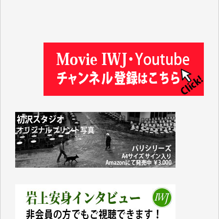
徳山匡 様
金 盛起 様
塩川 晃平 様
松本益美 様
井出 隆太 様
及川昭男 様
岩井祐子 様
藤田英之 様
藤岡比左志 様
井出 隆太 様
小池説夫 様
アオキカナメ 様
諸般の事情によりIWJ会費払えず今は非会員です。市
民側に立つ講演会にIWJのカメラマンをよく拝見して
おります。コンテンツが失われるのはあまりにもった
いない。少しでもお役立てください。（H.O.様）
今日、僅かですがカンパしました。（T.M.様）