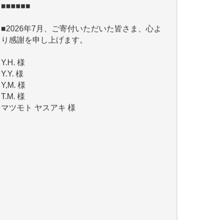
■2026年7月、ご寄付いただいた皆さま、心よ
り感謝を申し上げます。
Y.H. 様
Y.Y. 様
Y,M. 様
T.M. 様
マツモト ヤスアキ 様
マシオン 恵美香 様
岩井 祐子 様
吉村 隆子 様
新城 靖 様
青木 要 様
T.Y. 様
K.O. 様
Y.S. 様
Y.N. 様
y.m. 様
R.N. 様