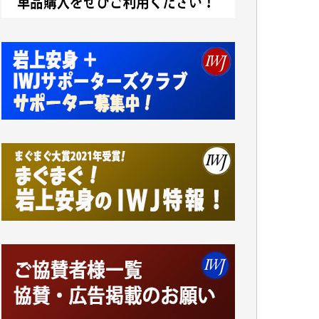
アオキカナメ 様
諸般の事情によりIWJ会費払えず今は非会員
です。市民側に立つ講演会にIWJのカメラマ
ンをよく拝見しております。コンテンツが失
われるのはあまりにもったいない。少しでも
お役立てください。（H.O.様）
今日、僅かですがカンパしました。（T.M.
様）
今日、僅かですがカンパしました。IWJの危
機を乗り切るには到底及ばない額ですが病気
の妻を抱えている私にとっては精一杯のカン
パです。
かねてよりIWJが発してきた膨大な取材記事
や解説記事、そして各界の方々とのインタビ
ューは大袈裟ではなく、極めて重要な知的財
産だと思っています。