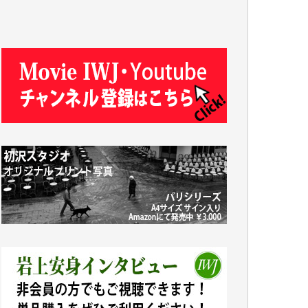
J.M. 様
T.N. 様
Y.T. 様
T.K. 様
ASAKO TAKAESU 様
マシオン恵美香 様
平野智生 様
山本賢二 様
吉住俊昭 様
徳山匡 様
金 盛起 様
塩川 晃平 様
松本益美 様
井出 隆太 様
及川昭男 様
岩井祐子 様
藤田英之 様
藤岡比左志 様
井出 隆太 様
小池説夫 様