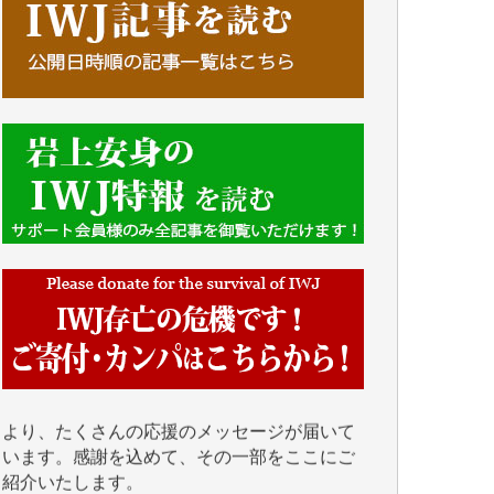
■■■■■■
IWJには、ご寄付・カンパをいただいた方々
より、たくさんの応援のメッセージが届いて
います。感謝を込めて、その一部をここにご
紹介いたします。
■■■■■■