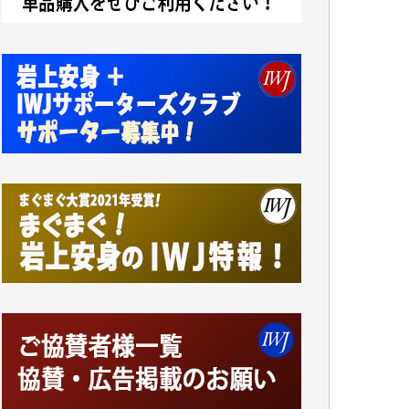
ンをよく拝見しております。コンテンツが失
われるのはあまりにもったいない。少しでも
お役立てください。（H.O.様）
今日、僅かですがカンパしました。（T.M.
様）
今日、僅かですがカンパしました。IWJの危
機を乗り切るには到底及ばない額ですが病気
の妻を抱えている私にとっては精一杯のカン
パです。
かねてよりIWJが発してきた膨大な取材記事
や解説記事、そして各界の方々とのインタビ
ューは大袈裟ではなく、極めて重要な知的財
産だと思っています。
Windows7の頃はIWJの動画もRealPlayerで録
画できて、かなりの動画をDVDに焼きこんで
保存していました。
しかし、それが出来なくなって以降はExcelな
どを使ってハイパーリンクを張り、重要と思