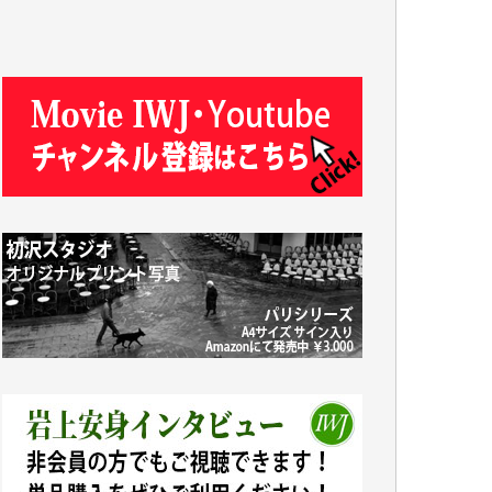
マシオン恵美香 様
平野智生 様
山本賢二 様
吉住俊昭 様
徳山匡 様
金 盛起 様
塩川 晃平 様
松本益美 様
井出 隆太 様
及川昭男 様
岩井祐子 様
藤田英之 様
藤岡比左志 様
井出 隆太 様
小池説夫 様
アオキカナメ 様
諸般の事情によりIWJ会費払えず今は非会員
です。市民側に立つ講演会にIWJのカメラマ