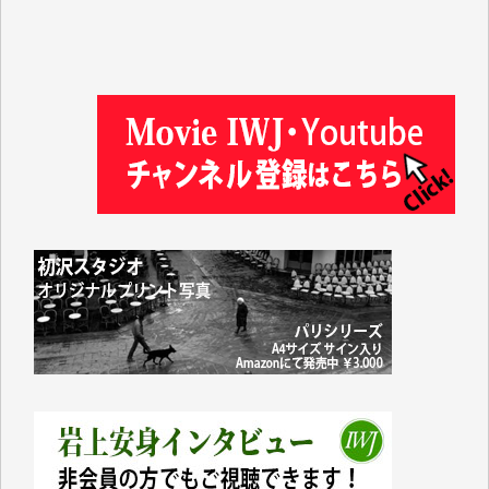
金 盛起 様
塩川 晃平 様
松本益美 様
井出 隆太 様
及川昭男 様
岩井祐子 様
藤田英之 様
藤岡比左志 様
井出 隆太 様
小池説夫 様
アオキカナメ 様
諸般の事情によりIWJ会費払えず今は非会員です。市
民側に立つ講演会にIWJのカメラマンをよく拝見して
おります。コンテンツが失われるのはあまりにもった
いない。少しでもお役立てください。（H.O.様）
今日、僅かですがカンパしました。（T.M.様）