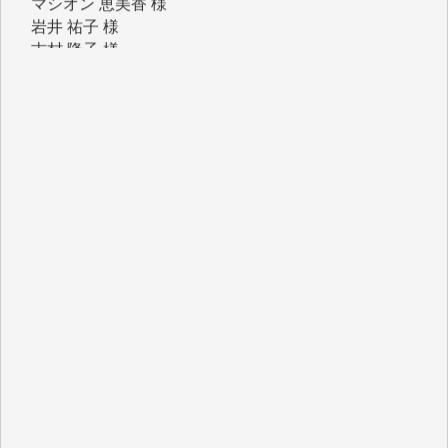
岩井 祐子 様
吉村 隆子 様
新城 靖 様
青木 要 様
T.Y. 様
K.O. 様
Y.S. 様
Y.N. 様
y.m. 様
R.N. 様
J.M. 様
T.N. 様
Y.T. 様
T.K. 様
ASAKO TAKAESU 様
マシオン恵美香 様
平野智生 様
山本賢二 様
吉住俊昭 様
徳山匡 様