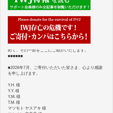
■■■■■■
IWJには、ご寄付・カンパをいただいた方々より、た
くさんの応援のメッセージが届いています。感謝を込
めて、その一部をここにご紹介いたします。
■■■■■■
■2026年7月、ご寄付いただいた皆さま、心より感謝
を申し上げます。
Y.H. 様
Y.Y. 様
Y,M. 様
T.M. 様
マツモト ヤスアキ 様
マシオン 恵美香 様