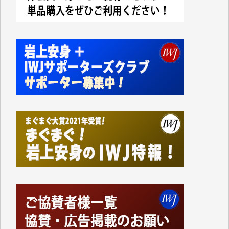
今日、僅かですがカンパしました。IWJの危機を乗り
切るには到底及ばない額ですが病気の妻を抱えている
私にとっては精一杯のカンパです。
かねてよりIWJが発してきた膨大な取材記事や解説記
事、そして各界の方々とのインタビューは大袈裟では
なく、極めて重要な知的財産だと思っています。
Windows7の頃はIWJの動画もRealPlayerで録画でき
て、かなりの動画をDVDに焼きこんで保存していま
した。
しかし、それが出来なくなって以降はExcelなどを使
ってハイパーリンクを張り、重要と思われる記事にい
つでも簡単にアクセスできるようにして来ました。し
かし、それができるのもコンテンツがサーバーに保存
されているからこそのことであり、そのサーバーが使
えなくなってしまえば二度と視ることが出来なくなっ
てしまいます。
「何とかしなければ、何とかしてほしい。」と思いな
がらも前述した事情でどうにもならない自分の非力に
歯ぎしりするばかりです。（T.M.様）