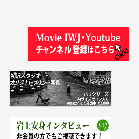
金 盛起 様
塩川 晃平 様
松本益美 様
井出 隆太 様
及川昭男 様
岩井祐子 様
藤田英之 様
藤岡比左志 様
井出 隆太 様
小池説夫 様
アオキカナメ 様
諸般の事情によりIWJ会費払えず今は非会員です。市
民側に立つ講演会にIWJのカメラマンをよく拝見して
おります。コンテンツが失われるのはあまりにもった
いない。少しでもお役立てください。（H.O.様）
今日、僅かですがカンパしました。（T.M.様）