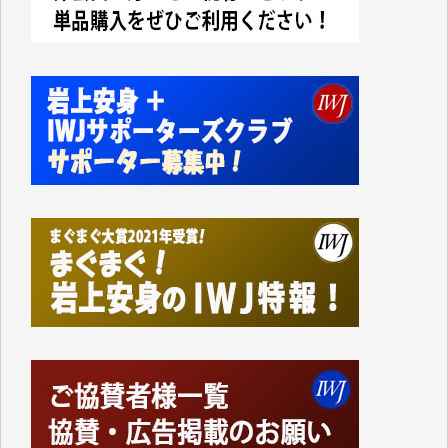
今日、僅かですがカンパしました。IWJの危機を乗り
切るには到底及ばない額ですが病気の妻を抱えている
私にとっては精一杯のカンパです。
かねてよりIWJが発してきた膨大な取材記事や解説記
事、そして各界の方々とのインタビューは大袈裟では
なく、極めて重要な知的財産だと思っています。
Windows7の頃はIWJの動画もRealPlayerで録画でき
て、かなりの動画をDVDに焼きこんで保存していま
した。
しかし、それが出来なくなって以降はExcelなどを使
ってハイパーリンクを張り、重要と思われる記事にい
つでも簡単にアクセスできるようにして来ました。し
かし、それができるのもコンテンツがサーバーに保存
されているからこそのことであり、そのサーバーが使
えなくなってしまえば二度と視ることが出来なくなっ
てしまいます。
「何とかしなければ、何とかしてほしい。」と思いな
がらも前述した事情でどうにもならない自分の非力に
歯ぎしりするばかりです。（T.M.様）