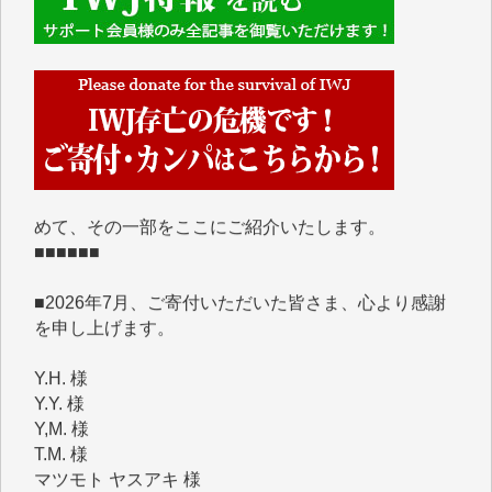
■■■■■■
IWJには、ご寄付・カンパをいただいた方々より、た
くさんの応援のメッセージが届いています。感謝を込
めて、その一部をここにご紹介いたします。
■■■■■■
■2026年7月、ご寄付いただいた皆さま、心より感謝
を申し上げます。
Y.H. 様
Y.Y. 様
Y,M. 様
T.M. 様
マツモト ヤスアキ 様
マシオン 恵美香 様