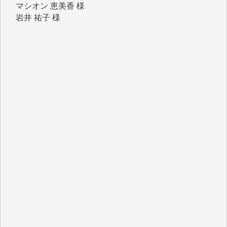
岩井 祐子 様
吉村 隆子 様
新城 靖 様
青木 要 様
T.Y. 様
K.O. 様
Y.S. 様
Y.N. 様
y.m. 様
R.N. 様
J.M. 様
T.N. 様
Y.T. 様
T.K. 様
ASAKO TAKAESU 様
マシオン恵美香 様
平野智生 様
山本賢二 様
吉住俊昭 様
徳山匡 様