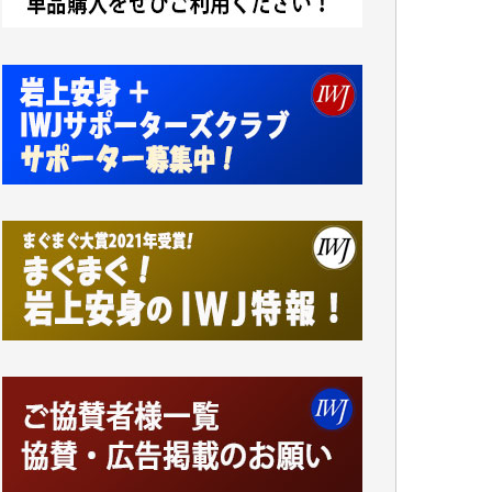
アオキカナメ 様
諸般の事情によりIWJ会費払えず今は非会員
です。市民側に立つ講演会にIWJのカメラマ
ンをよく拝見しております。コンテンツが失
われるのはあまりにもったいない。少しでも
お役立てください。（H.O.様）
今日、僅かですがカンパしました。（T.M.
様）
今日、僅かですがカンパしました。IWJの危
機を乗り切るには到底及ばない額ですが病気
の妻を抱えている私にとっては精一杯のカン
パです。
かねてよりIWJが発してきた膨大な取材記事
や解説記事、そして各界の方々とのインタビ
ューは大袈裟ではなく、極めて重要な知的財
産だと思っています。
Windows7の頃はIWJの動画もRealPlayerで録