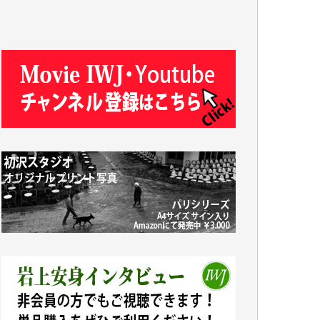
T.N. 様
Y.T. 様
T.K. 様
ASAKO TAKAESU 様
マシオン恵美香 様
平野智生 様
山本賢二 様
吉住俊昭 様
徳山匡 様
金 盛起 様
塩川 晃平 様
松本益美 様
井出 隆太 様
及川昭男 様
岩井祐子 様
藤田英之 様
藤岡比左志 様
井出 隆太 様
小池説夫 様