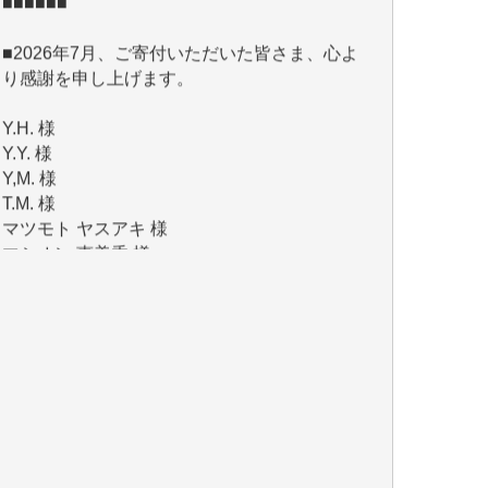
■2026年7月、ご寄付いただいた皆さま、心よ
り感謝を申し上げます。
Y.H. 様
Y.Y. 様
Y,M. 様
T.M. 様
マツモト ヤスアキ 様
マシオン 恵美香 様
岩井 祐子 様
吉村 隆子 様
新城 靖 様
青木 要 様
T.Y. 様
K.O. 様
Y.S. 様
Y.N. 様
y.m. 様
R.N. 様
J.M. 様