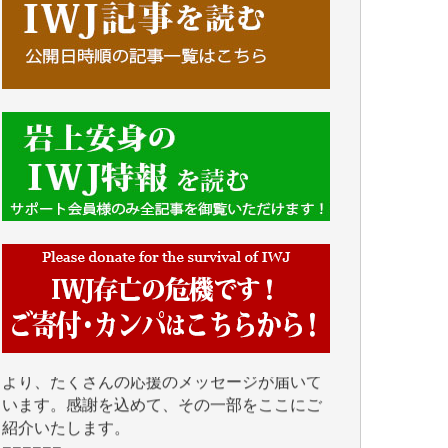
■■■■■■
IWJには、ご寄付・カンパをいただいた方々
より、たくさんの応援のメッセージが届いて
います。感謝を込めて、その一部をここにご
紹介いたします。
■■■■■■