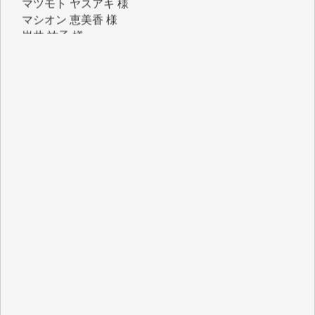
マシオン 恵美香 様
岩井 祐子 様
吉村 隆子 様
新城 靖 様
青木 要 様
T.Y. 様
K.O. 様
Y.S. 様
Y.N. 様
y.m. 様
R.N. 様
J.M. 様
T.N. 様
Y.T. 様
T.K. 様
ASAKO TAKAESU 様
マシオン恵美香 様
平野智生 様
山本賢二 様
吉住俊昭 様