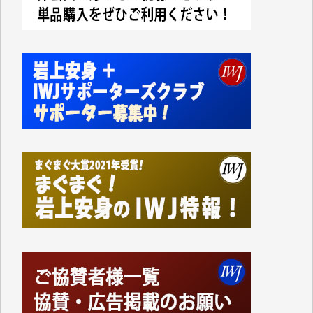
今日、僅かですがカンパしました。IWJの危機を乗り
切るには到底及ばない額ですが病気の妻を抱えている
私にとっては精一杯のカンパです。
かねてよりIWJが発してきた膨大な取材記事や解説記
事、そして各界の方々とのインタビューは大袈裟では
なく、極めて重要な知的財産だと思っています。
Windows7の頃はIWJの動画もRealPlayerで録画でき
て、かなりの動画をDVDに焼きこんで保存していま
した。
しかし、それが出来なくなって以降はExcelなどを使
ってハイパーリンクを張り、重要と思われる記事にい
つでも簡単にアクセスできるようにして来ました。し
かし、それができるのもコンテンツがサーバーに保存
されているからこそのことであり、そのサーバーが使
えなくなってしまえば二度と視ることが出来なくなっ
てしまいます。
「何とかしなければ、何とかしてほしい。」と思いな
がらも前述した事情でどうにもならない自分の非力に
歯ぎしりするばかりです。（T.M.様）