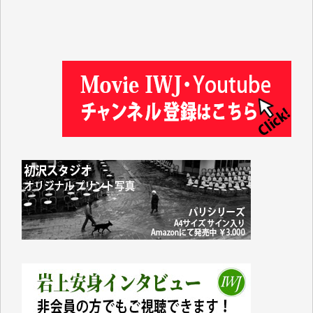
徳山匡 様
金 盛起 様
塩川 晃平 様
松本益美 様
井出 隆太 様
及川昭男 様
岩井祐子 様
藤田英之 様
藤岡比左志 様
井出 隆太 様
小池説夫 様
アオキカナメ 様
諸般の事情によりIWJ会費払えず今は非会員です。市
民側に立つ講演会にIWJのカメラマンをよく拝見して
おります。コンテンツが失われるのはあまりにもった
いない。少しでもお役立てください。（H.O.様）
今日、僅かですがカンパしました。（T.M.様）