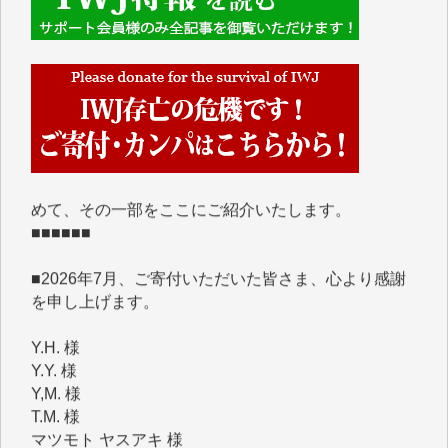
■■■■■■
IWJには、ご寄付・カンパをいただいた方々より、た
くさんの応援のメッセージが届いています。感謝を込
めて、その一部をここにご紹介いたします。
■■■■■■
■2026年7月、ご寄付いただいた皆さま、心より感謝
を申し上げます。
Y.H. 様
Y.Y. 様
Y,M. 様
T.M. 様
マツモト ヤスアキ 様
マシオン 恵美香 様