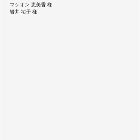
岩井 祐子 様
吉村 隆子 様
新城 靖 様
青木 要 様
T.Y. 様
K.O. 様
Y.S. 様
Y.N. 様
y.m. 様
R.N. 様
J.M. 様
T.N. 様
Y.T. 様
T.K. 様
ASAKO TAKAESU 様
マシオン恵美香 様
平野智生 様
山本賢二 様
吉住俊昭 様