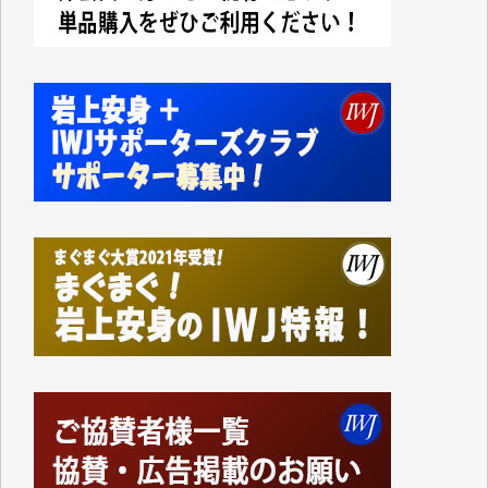
今日、僅かですがカンパしました。IWJの危機を乗り
切るには到底及ばない額ですが病気の妻を抱えている
私にとっては精一杯のカンパです。
かねてよりIWJが発してきた膨大な取材記事や解説記
事、そして各界の方々とのインタビューは大袈裟では
なく、極めて重要な知的財産だと思っています。
Windows7の頃はIWJの動画もRealPlayerで録画でき
て、かなりの動画をDVDに焼きこんで保存していま
した。
しかし、それが出来なくなって以降はExcelなどを使
ってハイパーリンクを張り、重要と思われる記事にい
つでも簡単にアクセスできるようにして来ました。し
かし、それができるのもコンテンツがサーバーに保存
されているからこそのことであり、そのサーバーが使
えなくなってしまえば二度と視ることが出来なくなっ
てしまいます。
「何とかしなければ、何とかしてほしい。」と思いな
がらも前述した事情でどうにもならない自分の非力に
歯ぎしりするばかりです。（T.M.様）