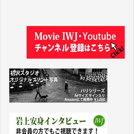
徳山匡 様
金 盛起 様
塩川 晃平 様
松本益美 様
井出 隆太 様
及川昭男 様
岩井祐子 様
藤田英之 様
藤岡比左志 様
井出 隆太 様
小池説夫 様
アオキカナメ 様
諸般の事情によりIWJ会費払えず今は非会員です。市
民側に立つ講演会にIWJのカメラマンをよく拝見して
おります。コンテンツが失われるのはあまりにもった
いない。少しでもお役立てください。（H.O.様）
今日、僅かですがカンパしました。（T.M.様）