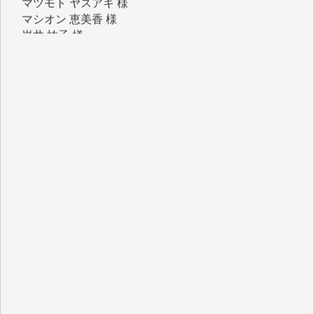
マシオン 恵美香 様
岩井 祐子 様
吉村 隆子 様
新城 靖 様
青木 要 様
T.Y. 様
K.O. 様
Y.S. 様
Y.N. 様
y.m. 様
R.N. 様
J.M. 様
T.N. 様
Y.T. 様
T.K. 様
ASAKO TAKAESU 様
マシオン恵美香 様
平野智生 様
山本賢二 様
吉住俊昭 様