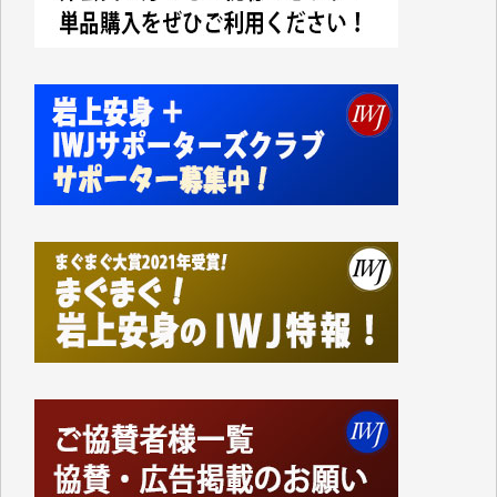
今日、僅かですがカンパしました。IWJの危機を乗り
切るには到底及ばない額ですが病気の妻を抱えている
私にとっては精一杯のカンパです。
かねてよりIWJが発してきた膨大な取材記事や解説記
事、そして各界の方々とのインタビューは大袈裟では
なく、極めて重要な知的財産だと思っています。
Windows7の頃はIWJの動画もRealPlayerで録画でき
て、かなりの動画をDVDに焼きこんで保存していま
した。
しかし、それが出来なくなって以降はExcelなどを使
ってハイパーリンクを張り、重要と思われる記事にい
つでも簡単にアクセスできるようにして来ました。し
かし、それができるのもコンテンツがサーバーに保存
されているからこそのことであり、そのサーバーが使
えなくなってしまえば二度と視ることが出来なくなっ
てしまいます。
「何とかしなければ、何とかしてほしい。」と思いな
がらも前述した事情でどうにもならない自分の非力に
歯ぎしりするばかりです。（T.M.様）