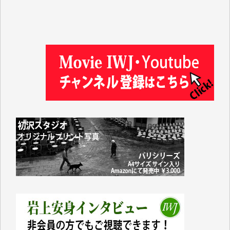
徳山匡 様
金 盛起 様
塩川 晃平 様
松本益美 様
井出 隆太 様
及川昭男 様
岩井祐子 様
藤田英之 様
藤岡比左志 様
井出 隆太 様
小池説夫 様
アオキカナメ 様
諸般の事情によりIWJ会費払えず今は非会員です。市
民側に立つ講演会にIWJのカメラマンをよく拝見して
おります。コンテンツが失われるのはあまりにもった
いない。少しでもお役立てください。（H.O.様）
今日、僅かですがカンパしました。（T.M.様）