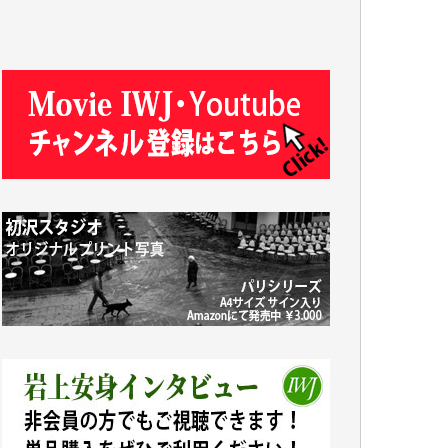
Y.T. 様
T.K. 様
ASAKO TAKAESU 様
マシオン恵美香 様
平野智生 様
山本賢二 様
吉住俊昭 様
徳山匡 様
金 盛起 様
塩川 晃平 様
松本益美 様
井出 隆太 様
及川昭男 様
岩井祐子 様
藤田英之 様
藤岡比左志 様
井出 隆太 様
小池説夫 様
アオキカナメ 様