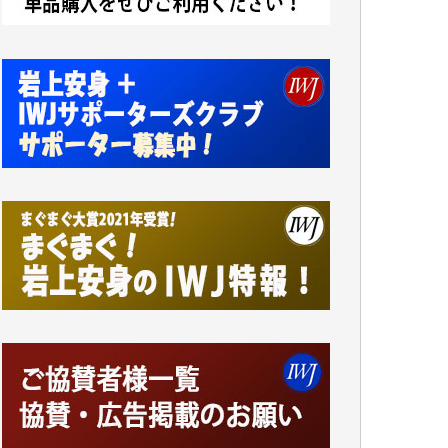
諸般の事情によりIWJ会費払えず今は非会員
です。市民側に立つ講演会にIWJのカメラマ
ンをよく拝見しております。コンテンツが失
われるのはあまりにもったいない。少しでも
お役立てください。（H.O.様）
今日、僅かですがカンパしました。（T.M.
様）
今日、僅かですがカンパしました。IWJの危
機を乗り切るには到底及ばない額ですが病気
の妻を抱えている私にとっては精一杯のカン
パです。
かねてよりIWJが発してきた膨大な取材記事
や解説記事、そして各界の方々とのインタビ
ューは大袈裟ではなく、極めて重要な知的財
産だと思っています。
Windows7の頃はIWJの動画もRealPlayerで録
画できて、かなりの動画をDVDに焼きこんで