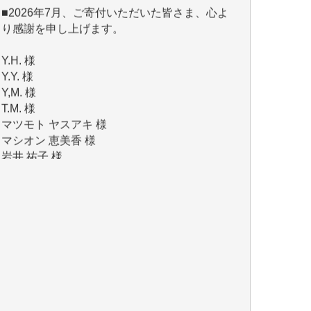
Y.H. 様
Y.Y. 様
Y,M. 様
T.M. 様
マツモト ヤスアキ 様
マシオン 恵美香 様
岩井 祐子 様
吉村 隆子 様
新城 靖 様
青木 要 様
T.Y. 様
K.O. 様
Y.S. 様
Y.N. 様
y.m. 様
R.N. 様
J.M. 様
T.N. 様