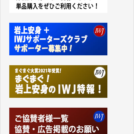
今日、僅かですがカンパしました。IWJの危機を乗り
切るには到底及ばない額ですが病気の妻を抱えている
私にとっては精一杯のカンパです。
かねてよりIWJが発してきた膨大な取材記事や解説記
事、そして各界の方々とのインタビューは大袈裟では
なく、極めて重要な知的財産だと思っています。
Windows7の頃はIWJの動画もRealPlayerで録画でき
て、かなりの動画をDVDに焼きこんで保存していま
した。
しかし、それが出来なくなって以降はExcelなどを使
ってハイパーリンクを張り、重要と思われる記事にい
つでも簡単にアクセスできるようにして来ました。し
かし、それができるのもコンテンツがサーバーに保存
されているからこそのことであり、そのサーバーが使
えなくなってしまえば二度と視ることが出来なくなっ
てしまいます。
「何とかしなければ、何とかしてほしい。」と思いな
がらも前述した事情でどうにもならない自分の非力に