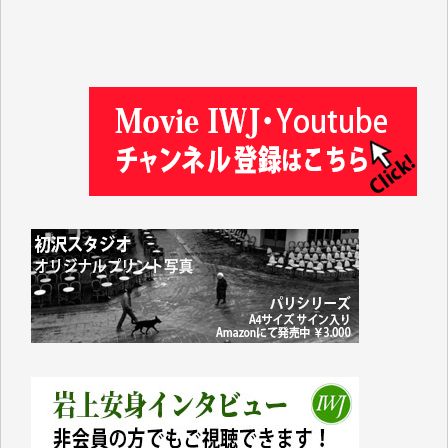
徳山匡 様
金 盛起 様
塩川 晃平 様
松本益美 様
井出 隆太 様
及川昭男 様
岩井祐子 様
藤田英之 様
藤岡比左志 様
井出 隆太 様
小池説夫 様
アオキカナメ 様
諸般の事情によりIWJ会費払えず今は非会員です。市
民側に立つ講演会にIWJのカメラマンをよく拝見して
おります。コンテンツが失われるのはあまりにもった
いない。少しでもお役立てください。（H.O.様）
今日、僅かですがカンパしました。（T.M.様）