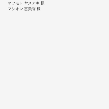
マシオン 恵美香 様
岩井 祐子 様
吉村 隆子 様
新城 靖 様
青木 要 様
T.Y. 様
K.O. 様
Y.S. 様
Y.N. 様
y.m. 様
R.N. 様
J.M. 様
T.N. 様
Y.T. 様
T.K. 様
ASAKO TAKAESU 様
マシオン恵美香 様
平野智生 様
山本賢二 様
吉住俊昭 様