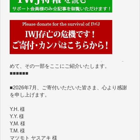
■■■■■■
IWJには、ご寄付・カンパをいただいた方々より、た
くさんの応援のメッセージが届いています。感謝を込
めて、その一部をここにご紹介いたします。
■■■■■■
■2026年7月、ご寄付いただいた皆さま、心より感謝
を申し上げます。
Y.H. 様
Y.Y. 様
Y,M. 様
T.M. 様
マツモト ヤスアキ 様
マシオン 恵美香 様