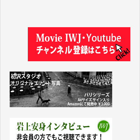
徳山匡 様
金 盛起 様
塩川 晃平 様
松本益美 様
井出 隆太 様
及川昭男 様
岩井祐子 様
藤田英之 様
藤岡比左志 様
井出 隆太 様
小池説夫 様
アオキカナメ 様
諸般の事情によりIWJ会費払えず今は非会員です。市
民側に立つ講演会にIWJのカメラマンをよく拝見して
おります。コンテンツが失われるのはあまりにもった
いない。少しでもお役立てください。（H.O.様）
今日、僅かですがカンパしました。（T.M.様）