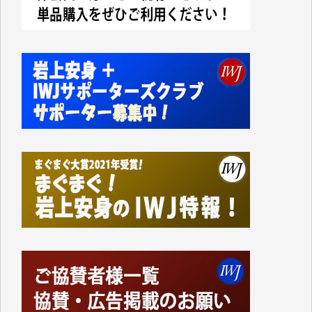
今日、僅かですがカンパしました。IWJの危機を乗り
切るには到底及ばない額ですが病気の妻を抱えている
私にとっては精一杯のカンパです。
かねてよりIWJが発してきた膨大な取材記事や解説記
事、そして各界の方々とのインタビューは大袈裟では
なく、極めて重要な知的財産だと思っています。
Windows7の頃はIWJの動画もRealPlayerで録画でき
て、かなりの動画をDVDに焼きこんで保存していま
した。
しかし、それが出来なくなって以降はExcelなどを使
ってハイパーリンクを張り、重要と思われる記事にい
つでも簡単にアクセスできるようにして来ました。し
かし、それができるのもコンテンツがサーバーに保存
されているからこそのことであり、そのサーバーが使
えなくなってしまえば二度と視ることが出来なくなっ
てしまいます。
「何とかしなければ、何とかしてほしい。」と思いな
がらも前述した事情でどうにもならない自分の非力に
歯ぎしりするばかりです。（T.M.様）