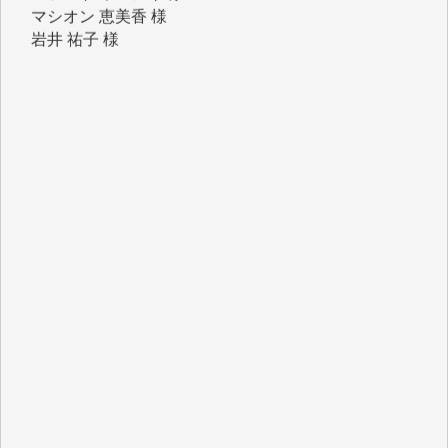
岩井 祐子 様
吉村 隆子 様
新城 靖 様
青木 要 様
T.Y. 様
K.O. 様
Y.S. 様
Y.N. 様
y.m. 様
R.N. 様
J.M. 様
T.N. 様
Y.T. 様
T.K. 様
ASAKO TAKAESU 様
マシオン恵美香 様
平野智生 様
山本賢二 様
吉住俊昭 様