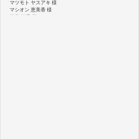
マシオン 恵美香 様
岩井 祐子 様
吉村 隆子 様
新城 靖 様
青木 要 様
T.Y. 様
K.O. 様
Y.S. 様
Y.N. 様
y.m. 様
R.N. 様
J.M. 様
T.N. 様
Y.T. 様
T.K. 様
ASAKO TAKAESU 様
マシオン恵美香 様
平野智生 様
山本賢二 様
吉住俊昭 様