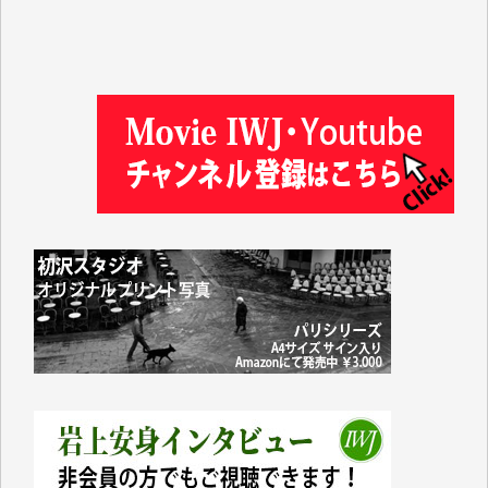
徳山匡 様
金 盛起 様
塩川 晃平 様
松本益美 様
井出 隆太 様
及川昭男 様
岩井祐子 様
藤田英之 様
藤岡比左志 様
井出 隆太 様
小池説夫 様
アオキカナメ 様
諸般の事情によりIWJ会費払えず今は非会員です。市
民側に立つ講演会にIWJのカメラマンをよく拝見して
おります。コンテンツが失われるのはあまりにもった
いない。少しでもお役立てください。（H.O.様）
今日、僅かですがカンパしました。（T.M.様）