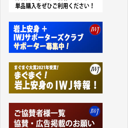
今日、僅かですがカンパしました。IWJの危機を乗り
切るには到底及ばない額ですが病気の妻を抱えている
私にとっては精一杯のカンパです。
かねてよりIWJが発してきた膨大な取材記事や解説記
事、そして各界の方々とのインタビューは大袈裟では
なく、極めて重要な知的財産だと思っています。
Windows7の頃はIWJの動画もRealPlayerで録画でき
て、かなりの動画をDVDに焼きこんで保存していま
した。
しかし、それが出来なくなって以降はExcelなどを使
ってハイパーリンクを張り、重要と思われる記事にい
つでも簡単にアクセスできるようにして来ました。し
かし、それができるのもコンテンツがサーバーに保存
されているからこそのことであり、そのサーバーが使
えなくなってしまえば二度と視ることが出来なくなっ
てしまいます。
「何とかしなければ、何とかしてほしい。」と思いな
がらも前述した事情でどうにもならない自分の非力に
歯ぎしりするばかりです。（T.M.様）