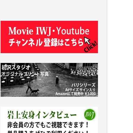
J.M. 様
T.N. 様
Y.T. 様
T.K. 様
ASAKO TAKAESU 様
マシオン恵美香 様
平野智生 様
山本賢二 様
吉住俊昭 様
徳山匡 様
金 盛起 様
塩川 晃平 様
松本益美 様
井出 隆太 様
及川昭男 様
岩井祐子 様
藤田英之 様
藤岡比左志 様
井出 隆太 様