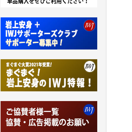
小池説夫 様
アオキカナメ 様
諸般の事情によりIWJ会費払えず今は非会員
です。市民側に立つ講演会にIWJのカメラマ
ンをよく拝見しております。コンテンツが失
われるのはあまりにもったいない。少しでも
お役立てください。（H.O.様）
今日、僅かですがカンパしました。（T.M.
様）
今日、僅かですがカンパしました。IWJの危
機を乗り切るには到底及ばない額ですが病気
の妻を抱えている私にとっては精一杯のカン
パです。
かねてよりIWJが発してきた膨大な取材記事
や解説記事、そして各界の方々とのインタビ
ューは大袈裟ではなく、極めて重要な知的財
産だと思っています。