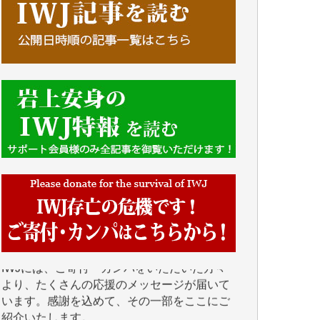
■■■■■■
IWJには、ご寄付・カンパをいただいた方々
より、たくさんの応援のメッセージが届いて
います。感謝を込めて、その一部をここにご
紹介いたします。
■■■■■■