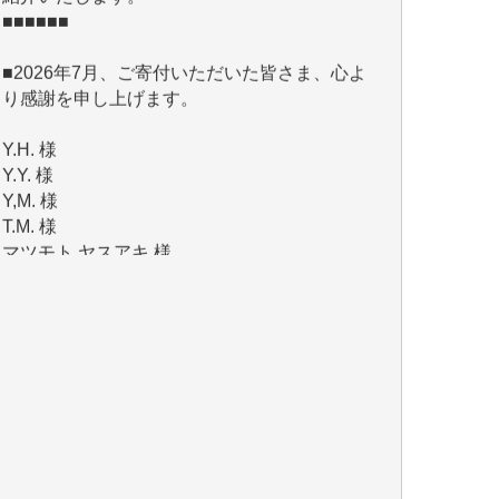
■2026年7月、ご寄付いただいた皆さま、心よ
り感謝を申し上げます。
Y.H. 様
Y.Y. 様
Y,M. 様
T.M. 様
マツモト ヤスアキ 様
マシオン 恵美香 様
岩井 祐子 様
吉村 隆子 様
新城 靖 様
青木 要 様
T.Y. 様
K.O. 様
Y.S. 様
Y.N. 様
y.m. 様
R.N. 様