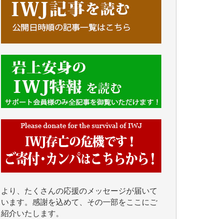
■■■■■■
IWJには、ご寄付・カンパをいただいた方々
より、たくさんの応援のメッセージが届いて
います。感謝を込めて、その一部をここにご
紹介いたします。
■■■■■■