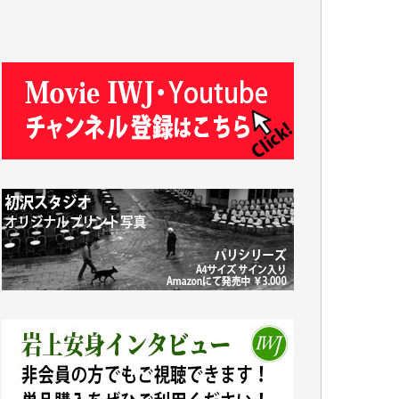
J.M. 様
T.N. 様
Y.T. 様
T.K. 様
ASAKO TAKAESU 様
マシオン恵美香 様
平野智生 様
山本賢二 様
吉住俊昭 様
徳山匡 様
金 盛起 様
塩川 晃平 様
松本益美 様
井出 隆太 様
及川昭男 様
岩井祐子 様
藤田英之 様
藤岡比左志 様
井出 隆太 様
小池説夫 様