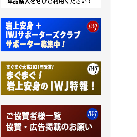
アオキカナメ 様
諸般の事情によりIWJ会費払えず今は非会員
です。市民側に立つ講演会にIWJのカメラマ
ンをよく拝見しております。コンテンツが失
われるのはあまりにもったいない。少しでも
お役立てください。（H.O.様）
今日、僅かですがカンパしました。（T.M.
様）
今日、僅かですがカンパしました。IWJの危
機を乗り切るには到底及ばない額ですが病気
の妻を抱えている私にとっては精一杯のカン
パです。
かねてよりIWJが発してきた膨大な取材記事
や解説記事、そして各界の方々とのインタビ
ューは大袈裟ではなく、極めて重要な知的財
産だと思っています。