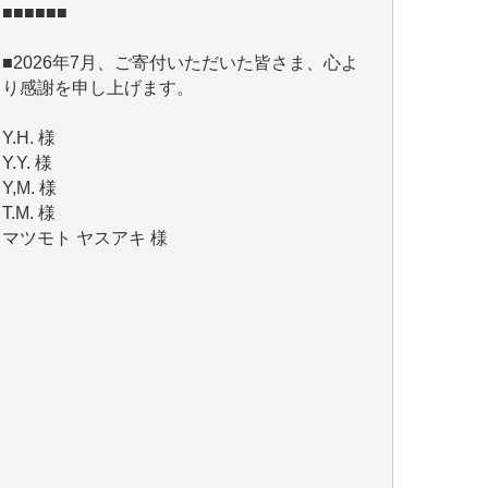
■2026年7月、ご寄付いただいた皆さま、心よ
り感謝を申し上げます。
Y.H. 様
Y.Y. 様
Y,M. 様
T.M. 様
マツモト ヤスアキ 様
マシオン 恵美香 様
岩井 祐子 様
吉村 隆子 様
新城 靖 様
青木 要 様
T.Y. 様
K.O. 様
Y.S. 様
Y.N. 様
y.m. 様
R.N. 様