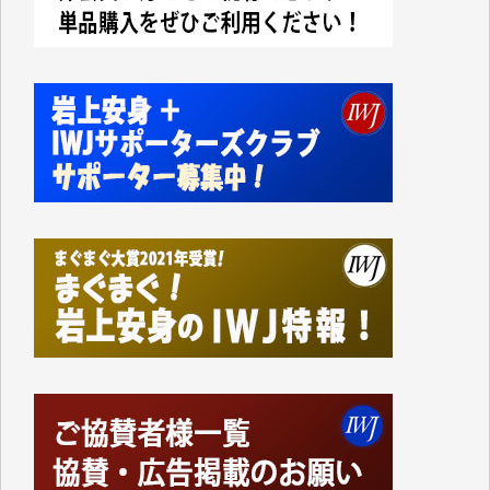
今日、僅かですがカンパしました。IWJの危機を乗り
切るには到底及ばない額ですが病気の妻を抱えている
私にとっては精一杯のカンパです。
かねてよりIWJが発してきた膨大な取材記事や解説記
事、そして各界の方々とのインタビューは大袈裟では
なく、極めて重要な知的財産だと思っています。
Windows7の頃はIWJの動画もRealPlayerで録画でき
て、かなりの動画をDVDに焼きこんで保存していま
した。
しかし、それが出来なくなって以降はExcelなどを使
ってハイパーリンクを張り、重要と思われる記事にい
つでも簡単にアクセスできるようにして来ました。し
かし、それができるのもコンテンツがサーバーに保存
されているからこそのことであり、そのサーバーが使
えなくなってしまえば二度と視ることが出来なくなっ
てしまいます。
「何とかしなければ、何とかしてほしい。」と思いな
がらも前述した事情でどうにもならない自分の非力に
歯ぎしりするばかりです。（T.M.様）