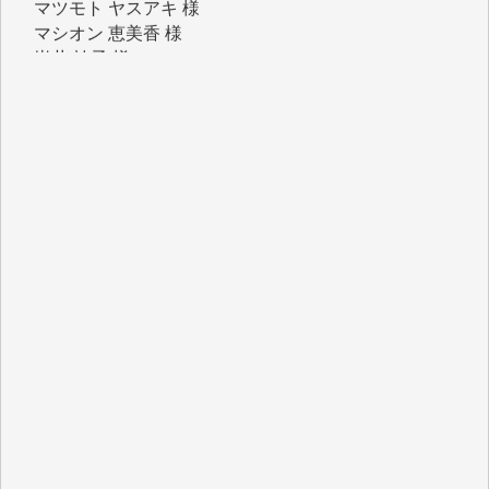
マシオン 恵美香 様
岩井 祐子 様
吉村 隆子 様
新城 靖 様
青木 要 様
T.Y. 様
K.O. 様
Y.S. 様
Y.N. 様
y.m. 様
R.N. 様
J.M. 様
T.N. 様
Y.T. 様
T.K. 様
ASAKO TAKAESU 様
マシオン恵美香 様
平野智生 様
山本賢二 様
吉住俊昭 様