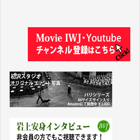
徳山匡 様
金 盛起 様
塩川 晃平 様
松本益美 様
井出 隆太 様
及川昭男 様
岩井祐子 様
藤田英之 様
藤岡比左志 様
井出 隆太 様
小池説夫 様
アオキカナメ 様
諸般の事情によりIWJ会費払えず今は非会員です。市
民側に立つ講演会にIWJのカメラマンをよく拝見して
おります。コンテンツが失われるのはあまりにもった
いない。少しでもお役立てください。（H.O.様）
今日、僅かですがカンパしました。（T.M.様）