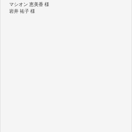
岩井 祐子 様
吉村 隆子 様
新城 靖 様
青木 要 様
T.Y. 様
K.O. 様
Y.S. 様
Y.N. 様
y.m. 様
R.N. 様
J.M. 様
T.N. 様
Y.T. 様
T.K. 様
ASAKO TAKAESU 様
マシオン恵美香 様
平野智生 様
山本賢二 様
吉住俊昭 様