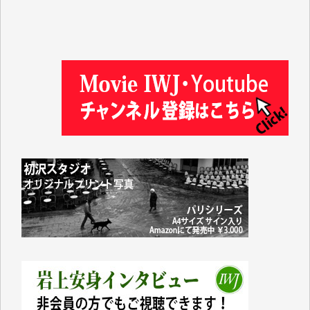
徳山匡 様
金 盛起 様
塩川 晃平 様
松本益美 様
井出 隆太 様
及川昭男 様
岩井祐子 様
藤田英之 様
藤岡比左志 様
井出 隆太 様
小池説夫 様
アオキカナメ 様
諸般の事情によりIWJ会費払えず今は非会員です。市
民側に立つ講演会にIWJのカメラマンをよく拝見して
おります。コンテンツが失われるのはあまりにもった
いない。少しでもお役立てください。（H.O.様）
今日、僅かですがカンパしました。（T.M.様）