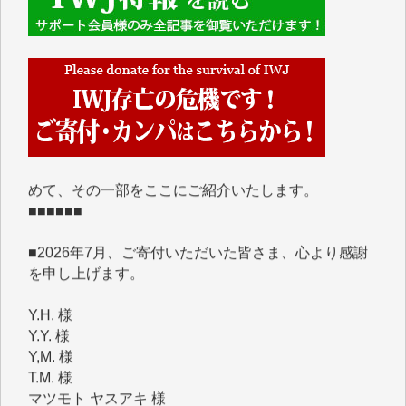
■■■■■■
IWJには、ご寄付・カンパをいただいた方々より、た
くさんの応援のメッセージが届いています。感謝を込
めて、その一部をここにご紹介いたします。
■■■■■■
■2026年7月、ご寄付いただいた皆さま、心より感謝
を申し上げます。
Y.H. 様
Y.Y. 様
Y,M. 様
T.M. 様
マツモト ヤスアキ 様
マシオン 恵美香 様