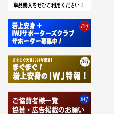
今日、僅かですがカンパしました。IWJの危機を乗り
切るには到底及ばない額ですが病気の妻を抱えている
私にとっては精一杯のカンパです。
かねてよりIWJが発してきた膨大な取材記事や解説記
事、そして各界の方々とのインタビューは大袈裟では
なく、極めて重要な知的財産だと思っています。
Windows7の頃はIWJの動画もRealPlayerで録画でき
て、かなりの動画をDVDに焼きこんで保存していま
した。
しかし、それが出来なくなって以降はExcelなどを使
ってハイパーリンクを張り、重要と思われる記事にい
つでも簡単にアクセスできるようにして来ました。し
かし、それができるのもコンテンツがサーバーに保存
されているからこそのことであり、そのサーバーが使
えなくなってしまえば二度と視ることが出来なくなっ
てしまいます。
「何とかしなければ、何とかしてほしい。」と思いな
がらも前述した事情でどうにもならない自分の非力に
歯ぎしりするばかりです。（T.M.様）