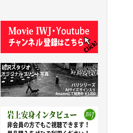
機を乗り切るには到底及ばない額ですが病気
の妻を抱えている私にとっては精一杯のカン
パです。
かねてよりIWJが発してきた膨大な取材記事
や解説記事、そして各界の方々とのインタビ
ューは大袈裟ではなく、極めて重要な知的財
産だと思っています。
Windows7の頃はIWJの動画もRealPlayerで録
画できて、かなりの動画をDVDに焼きこんで
保存していました。
しかし、それが出来なくなって以降はExcelな
どを使ってハイパーリンクを張り、重要と思
われる記事にいつでも簡単にアクセスできる
ようにして来ました。しかし、それができる
のもコンテンツがサーバーに保存されている
からこそのことであり、そのサーバーが使え
なくなってしまえば二度と視ることが出来な
くなってしまいます。
「何とかしなければ、何とかしてほしい。」
と思いながらも前述した事情でどうにもなら