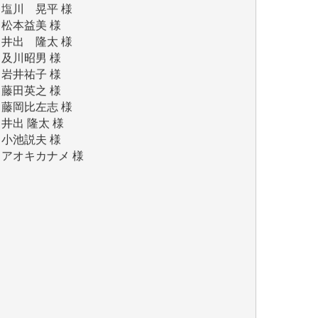
井出 隆太 様
及川昭男 様
岩井祐子 様
藤田英之 様
藤岡比左志 様
井出 隆太 様
小池説夫 様
アオキカナメ 様
諸般の事情によりIWJ会費払えず今は非会員
です。市民側に立つ講演会にIWJのカメラマ
ンをよく拝見しております。コンテンツが失
われるのはあまりにもったいない。少しでも
お役立てください。（H.O.様）
今日、僅かですがカンパしました。（T.M.
様）
今日、僅かですがカンパしました。IWJの危