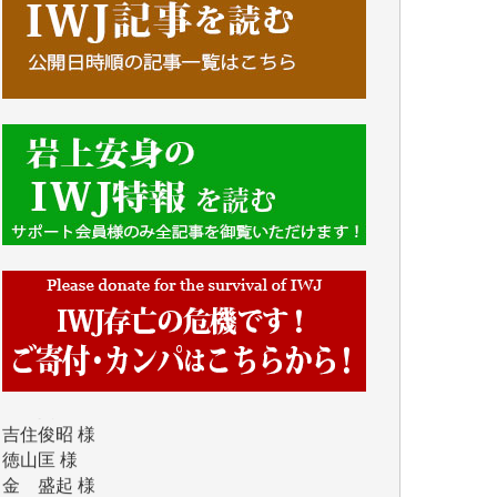
青木 要 様
T.Y. 様
K.O. 様
Y.S. 様
Y.N. 様
y.m. 様
R.N. 様
J.M. 様
T.N. 様
Y.T. 様
T.K. 様
ASAKO TAKAESU 様
マシオン恵美香 様
平野智生 様
山本賢二 様
吉住俊昭 様
徳山匡 様
金 盛起 様
塩川 晃平 様
松本益美 様