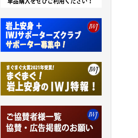
ない自分の非力に歯ぎしりするばかりです。
（T.M.様）
いつもまともな報道、ありがとうございま
す。（新城 靖 様）