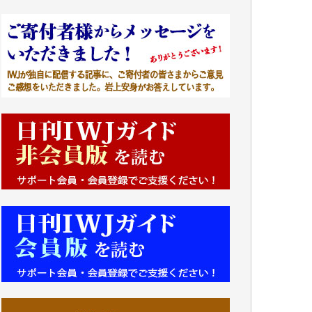
■■■■■■
IWJには、ご寄付・カンパをいただいた方々
より、たくさんの応援のメッセージが届いて
います。感謝を込めて、その一部をここにご
紹介いたします。
■■■■■■
■2026年7月、ご寄付いただいた皆さま、心よ
り感謝を申し上げます。
Y.H. 様
Y.Y. 様
Y,M. 様
T.M. 様
マツモト ヤスアキ 様
マシオン 恵美香 様
岩井 祐子 様
吉村 隆子 様
新城 靖 様