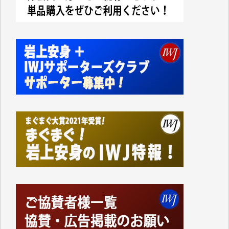
今日、僅かですがカンパしました。IWJの危機を乗り
切るには到底及ばない額ですが病気の妻を抱えている
私にとっては精一杯のカンパです。
かねてよりIWJが発してきた膨大な取材記事や解説記
事、そして各界の方々とのインタビューは大袈裟では
なく、極めて重要な知的財産だと思っています。
Windows7の頃はIWJの動画もRealPlayerで録画でき
て、かなりの動画をDVDに焼きこんで保存していま
した。
しかし、それが出来なくなって以降はExcelなどを使
ってハイパーリンクを張り、重要と思われる記事にい
つでも簡単にアクセスできるようにして来ました。し
かし、それができるのもコンテンツがサーバーに保存
されているからこそのことであり、そのサーバーが使
えなくなってしまえば二度と視ることが出来なくなっ
てしまいます。
「何とかしなければ、何とかしてほしい。」と思いな
がらも前述した事情でどうにもならない自分の非力に
歯ぎしりするばかりです。（T.M.様）