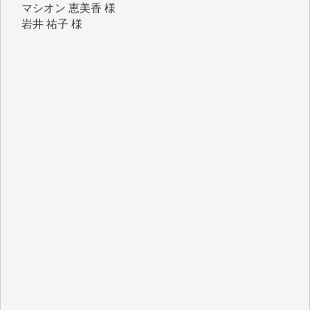
岩井 祐子 様
吉村 隆子 様
新城 靖 様
青木 要 様
T.Y. 様
K.O. 様
Y.S. 様
Y.N. 様
y.m. 様
R.N. 様
J.M. 様
T.N. 様
Y.T. 様
T.K. 様
ASAKO TAKAESU 様
マシオン恵美香 様
平野智生 様
山本賢二 様
吉住俊昭 様
徳山匡 様