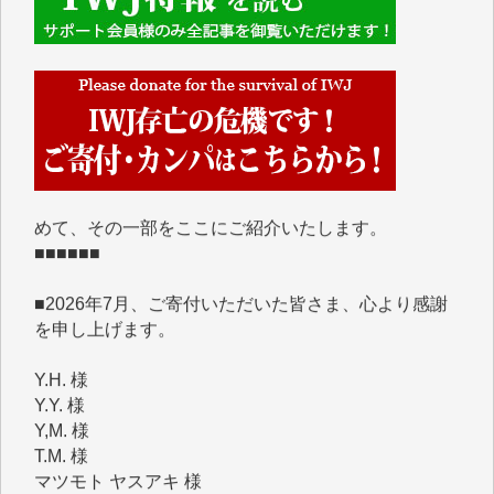
■■■■■■
IWJには、ご寄付・カンパをいただいた方々より、た
くさんの応援のメッセージが届いています。感謝を込
めて、その一部をここにご紹介いたします。
■■■■■■
■2026年7月、ご寄付いただいた皆さま、心より感謝
を申し上げます。
Y.H. 様
Y.Y. 様
Y,M. 様
T.M. 様
マツモト ヤスアキ 様
マシオン 恵美香 様