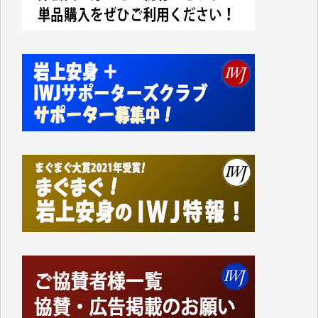
かねてよりIWJが発してきた膨大な取材記事や解説記
事、そして各界の方々とのインタビューは大袈裟では
なく、極めて重要な知的財産だと思っています。
Windows7の頃はIWJの動画もRealPlayerで録画でき
て、かなりの動画をDVDに焼きこんで保存していま
した。
しかし、それが出来なくなって以降はExcelなどを使
ってハイパーリンクを張り、重要と思われる記事にい
つでも簡単にアクセスできるようにして来ました。し
かし、それができるのもコンテンツがサーバーに保存
されているからこそのことであり、そのサーバーが使
えなくなってしまえば二度と視ることが出来なくなっ
てしまいます。
「何とかしなければ、何とかしてほしい。」と思いな
がらも前述した事情でどうにもならない自分の非力に
歯ぎしりするばかりです。（T.M.様）
いつもまともな報道、ありがとうございます。（新城
靖 様）