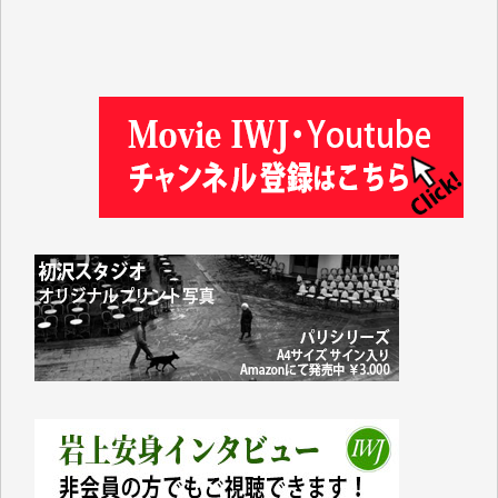
井出 隆太 様
及川昭男 様
岩井祐子 様
藤田英之 様
藤岡比左志 様
井出 隆太 様
小池説夫 様
アオキカナメ 様
諸般の事情によりIWJ会費払えず今は非会員です。市
民側に立つ講演会にIWJのカメラマンをよく拝見して
おります。コンテンツが失われるのはあまりにもった
いない。少しでもお役立てください。（H.O.様）
今日、僅かですがカンパしました。（T.M.様）
今日、僅かですがカンパしました。IWJの危機を乗り
切るには到底及ばない額ですが病気の妻を抱えている
私にとっては精一杯のカンパです。