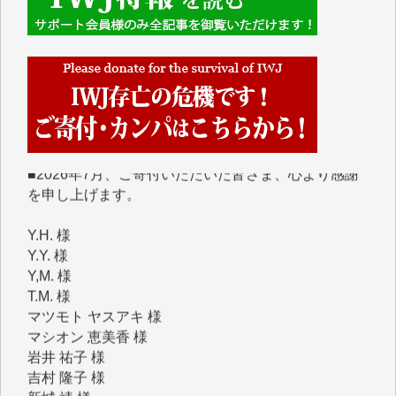
■■■■■■
IWJには、ご寄付・カンパをいただいた方々より、た
くさんの応援のメッセージが届いています。感謝を込
めて、その一部をここにご紹介いたします。
■■■■■■
■2026年7月、ご寄付いただいた皆さま、心より感謝
を申し上げます。
Y.H. 様
Y.Y. 様
Y,M. 様
T.M. 様
マツモト ヤスアキ 様
マシオン 恵美香 様
岩井 祐子 様
吉村 隆子 様
新城 靖 様
青木 要 様