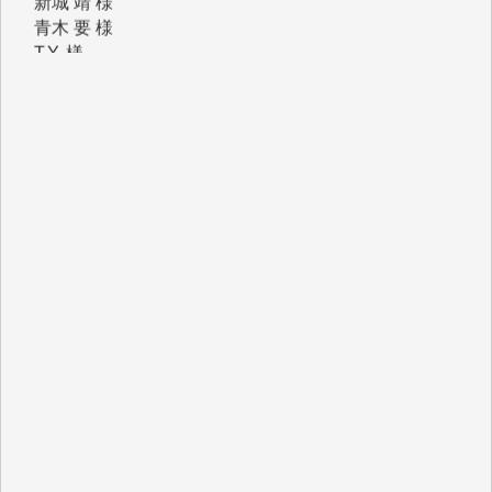
T.Y. 様
K.O. 様
Y.S. 様
Y.N. 様
y.m. 様
R.N. 様
J.M. 様
T.N. 様
Y.T. 様
T.K. 様
ASAKO TAKAESU 様
マシオン恵美香 様
平野智生 様
山本賢二 様
吉住俊昭 様
徳山匡 様
金 盛起 様
塩川 晃平 様
松本益美 様