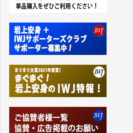
今日、僅かですがカンパしました。IWJの危機を乗り
切るには到底及ばない額ですが病気の妻を抱えている
私にとっては精一杯のカンパです。
かねてよりIWJが発してきた膨大な取材記事や解説記
事、そして各界の方々とのインタビューは大袈裟では
なく、極めて重要な知的財産だと思っています。
Windows7の頃はIWJの動画もRealPlayerで録画でき
て、かなりの動画をDVDに焼きこんで保存していま
した。
しかし、それが出来なくなって以降はExcelなどを使
ってハイパーリンクを張り、重要と思われる記事にい
つでも簡単にアクセスできるようにして来ました。し
かし、それができるのもコンテンツがサーバーに保存
されているからこそのことであり、そのサーバーが使
えなくなってしまえば二度と視ることが出来なくなっ
てしまいます。
「何とかしなければ、何とかしてほしい。」と思いな
がらも前述した事情でどうにもならない自分の非力に
歯ぎしりするばかりです。（T.M.様）