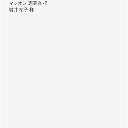
岩井 祐子 様
吉村 隆子 様
新城 靖 様
青木 要 様
T.Y. 様
K.O. 様
Y.S. 様
Y.N. 様
y.m. 様
R.N. 様
J.M. 様
T.N. 様
Y.T. 様
T.K. 様
ASAKO TAKAESU 様
マシオン恵美香 様
平野智生 様
山本賢二 様
吉住俊昭 様
徳山匡 様