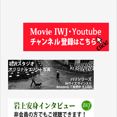
金 盛起 様
塩川 晃平 様
松本益美 様
井出 隆太 様
及川昭男 様
岩井祐子 様
藤田英之 様
藤岡比左志 様
井出 隆太 様
小池説夫 様
アオキカナメ 様
諸般の事情によりIWJ会費払えず今は非会員です。市
民側に立つ講演会にIWJのカメラマンをよく拝見して
おります。コンテンツが失われるのはあまりにもった
いない。少しでもお役立てください。（H.O.様）
今日、僅かですがカンパしました。（T.M.様）