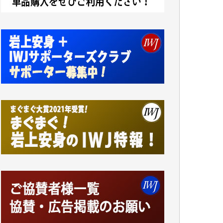
諸般の事情によりIWJ会費払えず今は非会員
です。市民側に立つ講演会にIWJのカメラマ
ンをよく拝見しております。コンテンツが失
われるのはあまりにもったいない。少しでも
お役立てください。（H.O.様）
今日、僅かですがカンパしました。（T.M.
様）
今日、僅かですがカンパしました。IWJの危
機を乗り切るには到底及ばない額ですが病気
の妻を抱えている私にとっては精一杯のカン
パです。
かねてよりIWJが発してきた膨大な取材記事
や解説記事、そして各界の方々とのインタビ
ューは大袈裟ではなく、極めて重要な知的財
産だと思っています。
Windows7の頃はIWJの動画もRealPlayerで録