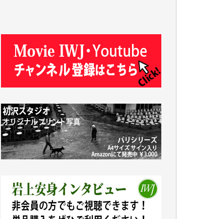
T.N. 様
Y.T. 様
T.K. 様
ASAKO TAKAESU 様
マシオン恵美香 様
平野智生 様
山本賢二 様
吉住俊昭 様
徳山匡 様
金 盛起 様
塩川 晃平 様
松本益美 様
井出 隆太 様
及川昭男 様
岩井祐子 様
藤田英之 様
藤岡比左志 様
井出 隆太 様
小池説夫 様
アオキカナメ 様