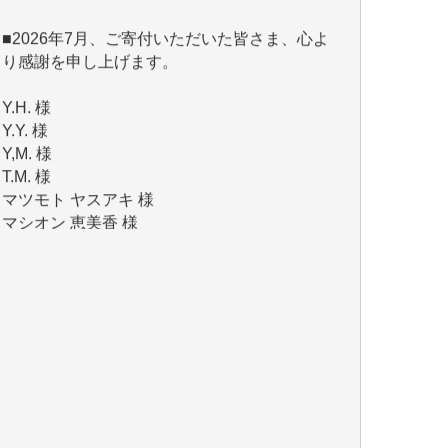
り感謝を申し上げます。
Y.H. 様
Y.Y. 様
Y,M. 様
T.M. 様
マツモト ヤスアキ 様
マシオン 恵美香 様
岩井 祐子 様
吉村 隆子 様
新城 靖 様
青木 要 様
T.Y. 様
K.O. 様
Y.S. 様
Y.N. 様
y.m. 様
R.N. 様
J.M. 様