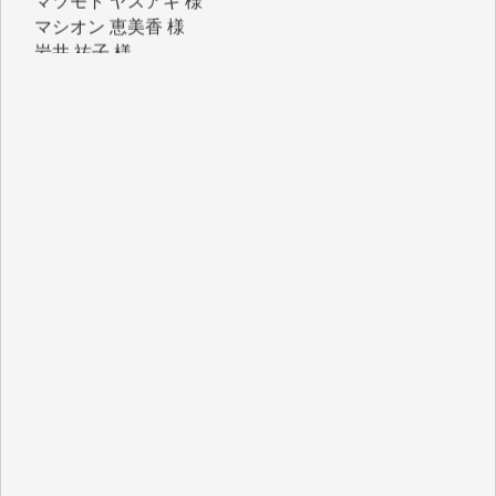
岩井 祐子 様
吉村 隆子 様
新城 靖 様
青木 要 様
T.Y. 様
K.O. 様
Y.S. 様
Y.N. 様
y.m. 様
R.N. 様
J.M. 様
T.N. 様
Y.T. 様
T.K. 様
ASAKO TAKAESU 様
マシオン恵美香 様
平野智生 様
山本賢二 様
吉住俊昭 様