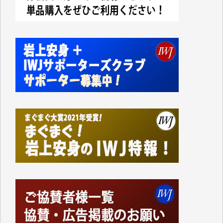
今日、僅かですがカンパしました。IWJの危機を乗り
切るには到底及ばない額ですが病気の妻を抱えている
私にとっては精一杯のカンパです。
かねてよりIWJが発してきた膨大な取材記事や解説記
事、そして各界の方々とのインタビューは大袈裟では
なく、極めて重要な知的財産だと思っています。
Windows7の頃はIWJの動画もRealPlayerで録画でき
て、かなりの動画をDVDに焼きこんで保存していま
した。
しかし、それが出来なくなって以降はExcelなどを使
ってハイパーリンクを張り、重要と思われる記事にい
つでも簡単にアクセスできるようにして来ました。し
かし、それができるのもコンテンツがサーバーに保存
されているからこそのことであり、そのサーバーが使
えなくなってしまえば二度と視ることが出来なくなっ
てしまいます。
「何とかしなければ、何とかしてほしい。」と思いな
がらも前述した事情でどうにもならない自分の非力に
歯ぎしりするばかりです。（T.M.様）