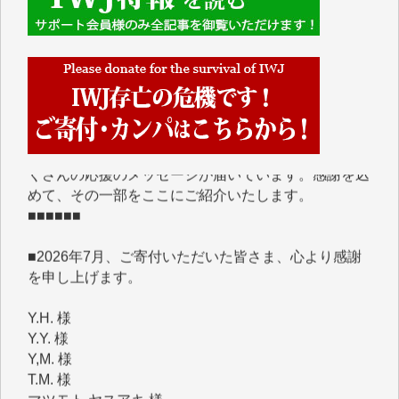
■■■■■■
IWJには、ご寄付・カンパをいただいた方々より、た
くさんの応援のメッセージが届いています。感謝を込
めて、その一部をここにご紹介いたします。
■■■■■■
■2026年7月、ご寄付いただいた皆さま、心より感謝
を申し上げます。
Y.H. 様
Y.Y. 様
Y,M. 様
T.M. 様
マツモト ヤスアキ 様
マシオン 恵美香 様