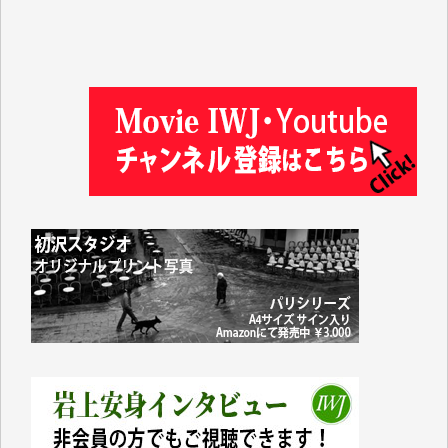
徳山匡 様
金 盛起 様
塩川 晃平 様
松本益美 様
井出 隆太 様
及川昭男 様
岩井祐子 様
藤田英之 様
藤岡比左志 様
井出 隆太 様
小池説夫 様
アオキカナメ 様
諸般の事情によりIWJ会費払えず今は非会員です。市
民側に立つ講演会にIWJのカメラマンをよく拝見して
おります。コンテンツが失われるのはあまりにもった
いない。少しでもお役立てください。（H.O.様）
今日、僅かですがカンパしました。（T.M.様）