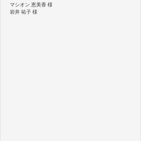
岩井 祐子 様
吉村 隆子 様
新城 靖 様
青木 要 様
T.Y. 様
K.O. 様
Y.S. 様
Y.N. 様
y.m. 様
R.N. 様
J.M. 様
T.N. 様
Y.T. 様
T.K. 様
ASAKO TAKAESU 様
マシオン恵美香 様
平野智生 様
山本賢二 様
吉住俊昭 様
徳山匡 様