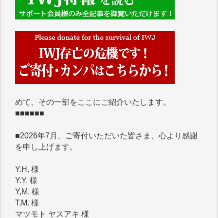
■■■■■■
IWJには、ご寄付・カンパをいただいた方々より、た
くさんの応援のメッセージが届いています。感謝を込
めて、その一部をここにご紹介いたします。
■■■■■■
■2026年7月、ご寄付いただいた皆さま、心より感謝
を申し上げます。
Y.H. 様
Y.Y. 様
Y,M. 様
T.M. 様
マツモト ヤスアキ 様
マシオン 恵美香 様