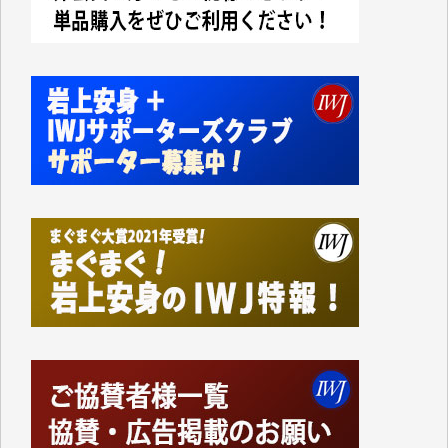
今日、僅かですがカンパしました。IWJの危機を乗り
切るには到底及ばない額ですが病気の妻を抱えている
私にとっては精一杯のカンパです。
かねてよりIWJが発してきた膨大な取材記事や解説記
事、そして各界の方々とのインタビューは大袈裟では
なく、極めて重要な知的財産だと思っています。
Windows7の頃はIWJの動画もRealPlayerで録画でき
て、かなりの動画をDVDに焼きこんで保存していま
した。
しかし、それが出来なくなって以降はExcelなどを使
ってハイパーリンクを張り、重要と思われる記事にい
つでも簡単にアクセスできるようにして来ました。し
かし、それができるのもコンテンツがサーバーに保存
されているからこそのことであり、そのサーバーが使
えなくなってしまえば二度と視ることが出来なくなっ
てしまいます。
「何とかしなければ、何とかしてほしい。」と思いな
がらも前述した事情でどうにもならない自分の非力に
歯ぎしりするばかりです。（T.M.様）