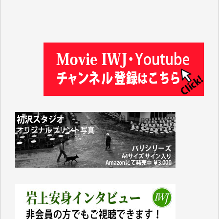
金 盛起 様
塩川 晃平 様
松本益美 様
井出 隆太 様
及川昭男 様
岩井祐子 様
藤田英之 様
藤岡比左志 様
井出 隆太 様
小池説夫 様
アオキカナメ 様
諸般の事情によりIWJ会費払えず今は非会員です。市
民側に立つ講演会にIWJのカメラマンをよく拝見して
おります。コンテンツが失われるのはあまりにもった
いない。少しでもお役立てください。（H.O.様）
今日、僅かですがカンパしました。（T.M.様）