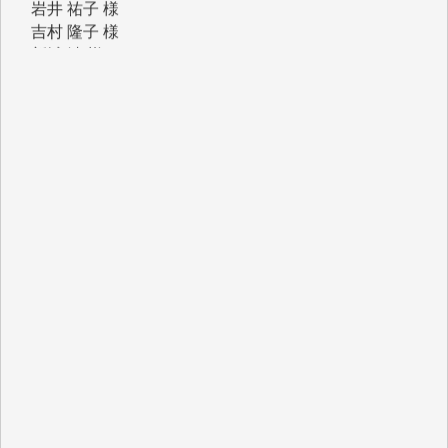
吉村 隆子 様
新城 靖 様
青木 要 様
T.Y. 様
K.O. 様
Y.S. 様
Y.N. 様
y.m. 様
R.N. 様
J.M. 様
T.N. 様
Y.T. 様
T.K. 様
ASAKO TAKAESU 様
マシオン恵美香 様
平野智生 様
山本賢二 様
吉住俊昭 様
徳山匡 様
金 盛起 様