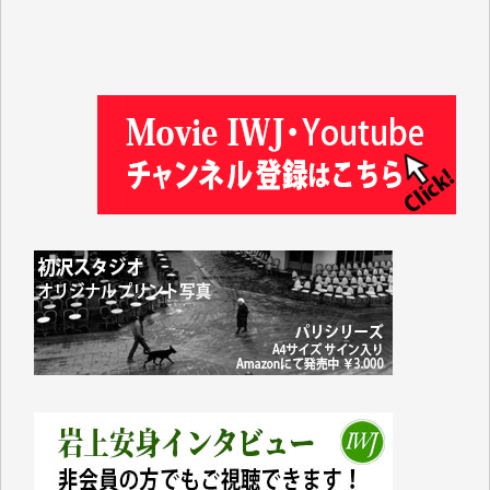
塩川 晃平 様
松本益美 様
井出 隆太 様
及川昭男 様
岩井祐子 様
藤田英之 様
藤岡比左志 様
井出 隆太 様
小池説夫 様
アオキカナメ 様
諸般の事情によりIWJ会費払えず今は非会員です。市
民側に立つ講演会にIWJのカメラマンをよく拝見して
おります。コンテンツが失われるのはあまりにもった
いない。少しでもお役立てください。（H.O.様）
今日、僅かですがカンパしました。（T.M.様）
今日、僅かですがカンパしました。IWJの危機を乗り