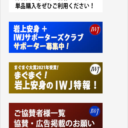
切るには到底及ばない額ですが病気の妻を抱えている
私にとっては精一杯のカンパです。
かねてよりIWJが発してきた膨大な取材記事や解説記
事、そして各界の方々とのインタビューは大袈裟では
なく、極めて重要な知的財産だと思っています。
Windows7の頃はIWJの動画もRealPlayerで録画でき
て、かなりの動画をDVDに焼きこんで保存していま
した。
しかし、それが出来なくなって以降はExcelなどを使
ってハイパーリンクを張り、重要と思われる記事にい
つでも簡単にアクセスできるようにして来ました。し
かし、それができるのもコンテンツがサーバーに保存
されているからこそのことであり、そのサーバーが使
えなくなってしまえば二度と視ることが出来なくなっ
てしまいます。
「何とかしなければ、何とかしてほしい。」と思いな
がらも前述した事情でどうにもならない自分の非力に
歯ぎしりするばかりです。（T.M.様）
いつもまともな報道、ありがとうございます。（新城