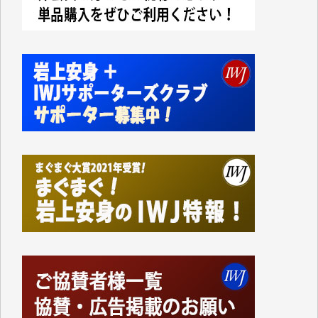
切るには到底及ばない額ですが病気の妻を抱えている
私にとっては精一杯のカンパです。
かねてよりIWJが発してきた膨大な取材記事や解説記
事、そして各界の方々とのインタビューは大袈裟では
なく、極めて重要な知的財産だと思っています。
Windows7の頃はIWJの動画もRealPlayerで録画でき
て、かなりの動画をDVDに焼きこんで保存していま
した。
しかし、それが出来なくなって以降はExcelなどを使
ってハイパーリンクを張り、重要と思われる記事にい
つでも簡単にアクセスできるようにして来ました。し
かし、それができるのもコンテンツがサーバーに保存
されているからこそのことであり、そのサーバーが使
えなくなってしまえば二度と視ることが出来なくなっ
てしまいます。
「何とかしなければ、何とかしてほしい。」と思いな
がらも前述した事情でどうにもならない自分の非力に
歯ぎしりするばかりです。（T.M.様）