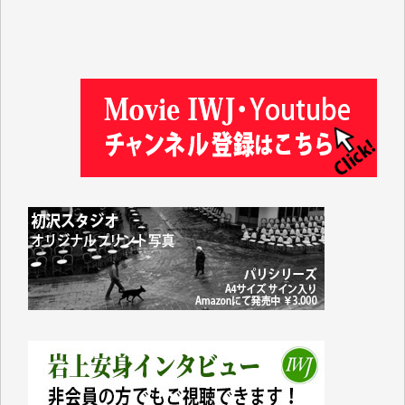
金 盛起 様
塩川 晃平 様
松本益美 様
井出 隆太 様
及川昭男 様
岩井祐子 様
藤田英之 様
藤岡比左志 様
井出 隆太 様
小池説夫 様
アオキカナメ 様
諸般の事情によりIWJ会費払えず今は非会員です。市
民側に立つ講演会にIWJのカメラマンをよく拝見して
おります。コンテンツが失われるのはあまりにもった
いない。少しでもお役立てください。（H.O.様）
今日、僅かですがカンパしました。（T.M.様）
今日、僅かですがカンパしました。IWJの危機を乗り