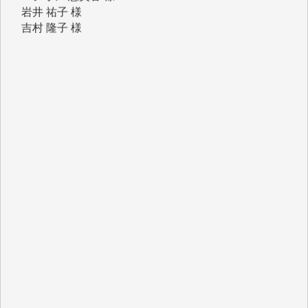
吉村 隆子 様
新城 靖 様
青木 要 様
T.Y. 様
K.O. 様
Y.S. 様
Y.N. 様
y.m. 様
R.N. 様
J.M. 様
T.N. 様
Y.T. 様
T.K. 様
ASAKO TAKAESU 様
マシオン恵美香 様
平野智生 様
山本賢二 様
吉住俊昭 様
徳山匡 様