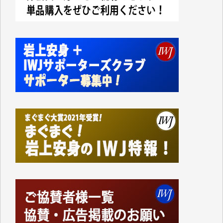
今日、僅かですがカンパしました。IWJの危機を乗り
切るには到底及ばない額ですが病気の妻を抱えている
私にとっては精一杯のカンパです。
かねてよりIWJが発してきた膨大な取材記事や解説記
事、そして各界の方々とのインタビューは大袈裟では
なく、極めて重要な知的財産だと思っています。
Windows7の頃はIWJの動画もRealPlayerで録画でき
て、かなりの動画をDVDに焼きこんで保存していま
した。
しかし、それが出来なくなって以降はExcelなどを使
ってハイパーリンクを張り、重要と思われる記事にい
つでも簡単にアクセスできるようにして来ました。し
かし、それができるのもコンテンツがサーバーに保存
されているからこそのことであり、そのサーバーが使
えなくなってしまえば二度と視ることが出来なくなっ
てしまいます。
「何とかしなければ、何とかしてほしい。」と思いな
がらも前述した事情でどうにもならない自分の非力に
歯ぎしりするばかりです。（T.M.様）