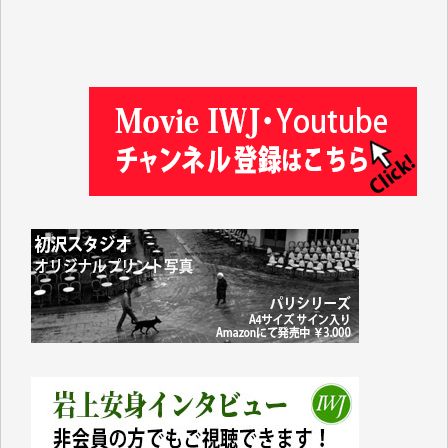
徳山匡 様
金 盛起 様
塩川 晃平 様
松本益美 様
井出 隆太 様
及川昭男 様
岩井祐子 様
藤田英之 様
藤岡比左志 様
井出 隆太 様
小池説夫 様
アオキカナメ 様
諸般の事情によりIWJ会費払えず今は非会員です。市
民側に立つ講演会にIWJのカメラマンをよく拝見して
おります。コンテンツが失われるのはあまりにもった
いない。少しでもお役立てください。（H.O.様）
今日、僅かですがカンパしました。（T.M.様）