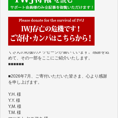
■■■■■■
IWJには、ご寄付・カンパをいただいた方々より、た
くさんの応援のメッセージが届いています。感謝を込
めて、その一部をここにご紹介いたします。
■■■■■■
■2026年7月、ご寄付いただいた皆さま、心より感謝
を申し上げます。
Y.H. 様
Y.Y. 様
Y,M. 様
T.M. 様
マツモト ヤスアキ 様
マシオン 恵美香 様