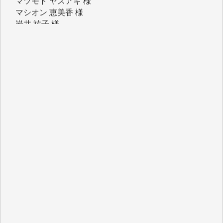
岩井 祐子 様
吉村 隆子 様
新城 靖 様
青木 要 様
T.Y. 様
K.O. 様
Y.S. 様
Y.N. 様
y.m. 様
R.N. 様
J.M. 様
T.N. 様
Y.T. 様
T.K. 様
ASAKO TAKAESU 様
マシオン恵美香 様
平野智生 様
山本賢二 様
吉住俊昭 様