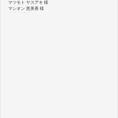
マシオン 恵美香 様
岩井 祐子 様
吉村 隆子 様
新城 靖 様
青木 要 様
T.Y. 様
K.O. 様
Y.S. 様
Y.N. 様
y.m. 様
R.N. 様
J.M. 様
T.N. 様
Y.T. 様
T.K. 様
ASAKO TAKAESU 様
マシオン恵美香 様
平野智生 様
山本賢二 様
吉住俊昭 様