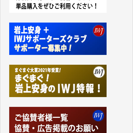
今日、僅かですがカンパしました。IWJの危機を乗り
切るには到底及ばない額ですが病気の妻を抱えている
私にとっては精一杯のカンパです。
かねてよりIWJが発してきた膨大な取材記事や解説記
事、そして各界の方々とのインタビューは大袈裟では
なく、極めて重要な知的財産だと思っています。
Windows7の頃はIWJの動画もRealPlayerで録画でき
て、かなりの動画をDVDに焼きこんで保存していま
した。
しかし、それが出来なくなって以降はExcelなどを使
ってハイパーリンクを張り、重要と思われる記事にい
つでも簡単にアクセスできるようにして来ました。し
かし、それができるのもコンテンツがサーバーに保存
されているからこそのことであり、そのサーバーが使
えなくなってしまえば二度と視ることが出来なくなっ
てしまいます。
「何とかしなければ、何とかしてほしい。」と思いな
がらも前述した事情でどうにもならない自分の非力に
歯ぎしりするばかりです。（T.M.様）