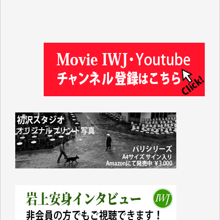
徳山匡 様
金 盛起 様
塩川 晃平 様
松本益美 様
井出 隆太 様
及川昭男 様
岩井祐子 様
藤田英之 様
藤岡比左志 様
井出 隆太 様
小池説夫 様
アオキカナメ 様
諸般の事情によりIWJ会費払えず今は非会員です。市
民側に立つ講演会にIWJのカメラマンをよく拝見して
おります。コンテンツが失われるのはあまりにもった
いない。少しでもお役立てください。（H.O.様）
今日、僅かですがカンパしました。（T.M.様）