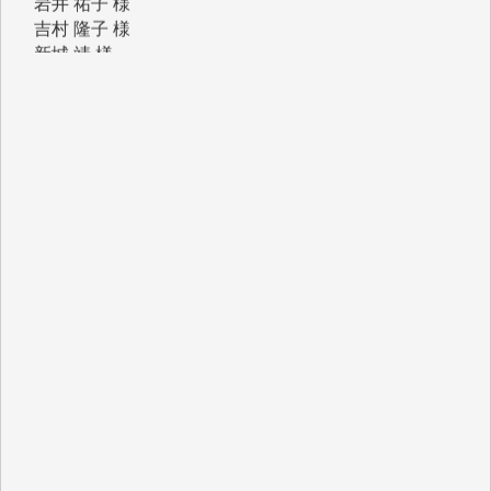
吉村 隆子 様
新城 靖 様
青木 要 様
T.Y. 様
K.O. 様
Y.S. 様
Y.N. 様
y.m. 様
R.N. 様
J.M. 様
T.N. 様
Y.T. 様
T.K. 様
ASAKO TAKAESU 様
マシオン恵美香 様
平野智生 様
山本賢二 様
吉住俊昭 様
徳山匡 様
金 盛起 様