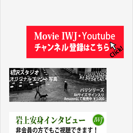
塩川 晃平 様
松本益美 様
井出 隆太 様
及川昭男 様
岩井祐子 様
藤田英之 様
藤岡比左志 様
井出 隆太 様
小池説夫 様
アオキカナメ 様
諸般の事情によりIWJ会費払えず今は非会員です。市
民側に立つ講演会にIWJのカメラマンをよく拝見して
おります。コンテンツが失われるのはあまりにもった
いない。少しでもお役立てください。（H.O.様）
今日、僅かですがカンパしました。（T.M.様）
今日、僅かですがカンパしました。IWJの危機を乗り