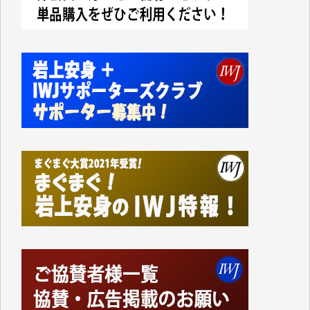
切るには到底及ばない額ですが病気の妻を抱えている
私にとっては精一杯のカンパです。
かねてよりIWJが発してきた膨大な取材記事や解説記
事、そして各界の方々とのインタビューは大袈裟では
なく、極めて重要な知的財産だと思っています。
Windows7の頃はIWJの動画もRealPlayerで録画でき
て、かなりの動画をDVDに焼きこんで保存していま
した。
しかし、それが出来なくなって以降はExcelなどを使
ってハイパーリンクを張り、重要と思われる記事にい
つでも簡単にアクセスできるようにして来ました。し
かし、それができるのもコンテンツがサーバーに保存
されているからこそのことであり、そのサーバーが使
えなくなってしまえば二度と視ることが出来なくなっ
てしまいます。
「何とかしなければ、何とかしてほしい。」と思いな
がらも前述した事情でどうにもならない自分の非力に
歯ぎしりするばかりです。（T.M.様）
いつもまともな報道、ありがとうございます。（新城