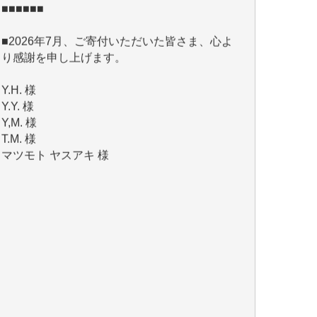
■2026年7月、ご寄付いただいた皆さま、心よ
り感謝を申し上げます。
Y.H. 様
Y.Y. 様
Y,M. 様
T.M. 様
マツモト ヤスアキ 様
マシオン 恵美香 様
岩井 祐子 様
吉村 隆子 様
新城 靖 様
青木 要 様
T.Y. 様
K.O. 様
Y.S. 様
Y.N. 様
y.m. 様
R.N. 様