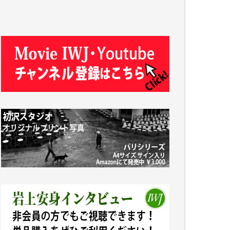
J.M. 様
T.N. 様
Y.T. 様
T.K. 様
ASAKO TAKAESU 様
マシオン恵美香 様
平野智生 様
山本賢二 様
吉住俊昭 様
徳山匡 様
金 盛起 様
塩川 晃平 様
松本益美 様
井出 隆太 様
及川昭男 様
岩井祐子 様
藤田英之 様
藤岡比左志 様
井出 隆太 様
小池説夫 様