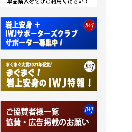
アオキカナメ 様
諸般の事情によりIWJ会費払えず今は非会員
です。市民側に立つ講演会にIWJのカメラマ
ンをよく拝見しております。コンテンツが失
われるのはあまりにもったいない。少しでも
お役立てください。（H.O.様）
今日、僅かですがカンパしました。（T.M.
様）
今日、僅かですがカンパしました。IWJの危
機を乗り切るには到底及ばない額ですが病気
の妻を抱えている私にとっては精一杯のカン
パです。
かねてよりIWJが発してきた膨大な取材記事
や解説記事、そして各界の方々とのインタビ
ューは大袈裟ではなく、極めて重要な知的財
産だと思っています。