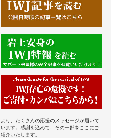
■■■■■■
IWJには、ご寄付・カンパをいただいた方々
より、たくさんの応援のメッセージが届いて
います。感謝を込めて、その一部をここにご
紹介いたします。
■■■■■■