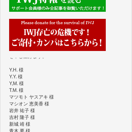
IWJには、ご寄付・カンパをいただいた方々より、た
くさんの応援のメッセージが届いています。感謝を込
めて、その一部をここにご紹介いたします。
■■■■■■
■2026年7月、ご寄付いただいた皆さま、心より感謝
を申し上げます。
Y.H. 様
Y.Y. 様
Y,M. 様
T.M. 様
マツモト ヤスアキ 様
マシオン 恵美香 様
岩井 祐子 様
吉村 隆子 様
新城 靖 様
青木 要 様
T.Y. 様