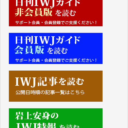
■■■■■■