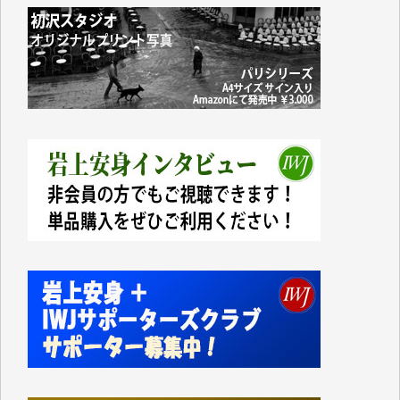
なく、極めて重要な知的財産だと思っています。
Windows7の頃はIWJの動画もRealPlayerで録画でき
て、かなりの動画をDVDに焼きこんで保存していま
した。
しかし、それが出来なくなって以降はExcelなどを使
ってハイパーリンクを張り、重要と思われる記事にい
つでも簡単にアクセスできるようにして来ました。し
かし、それができるのもコンテンツがサーバーに保存
されているからこそのことであり、そのサーバーが使
えなくなってしまえば二度と視ることが出来なくなっ
てしまいます。
「何とかしなければ、何とかしてほしい。」と思いな
がらも前述した事情でどうにもならない自分の非力に
歯ぎしりするばかりです。（T.M.様）
いつもまともな報道、ありがとうございます。（新城
靖 様）