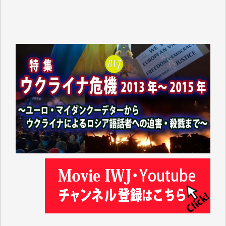
及川昭男 様
岩井祐子 様
藤田英之 様
藤岡比左志 様
井出 隆太 様
小池説夫 様
アオキカナメ 様
諸般の事情によりIWJ会費払えず今は非会員です。市
民側に立つ講演会にIWJのカメラマンをよく拝見して
おります。コンテンツが失われるのはあまりにもった
いない。少しでもお役立てください。（H.O.様）
今日、僅かですがカンパしました。（T.M.様）
今日、僅かですがカンパしました。IWJの危機を乗り
切るには到底及ばない額ですが病気の妻を抱えている
私にとっては精一杯のカンパです。
かねてよりIWJが発してきた膨大な取材記事や解説記
事、そして各界の方々とのインタビューは大袈裟では