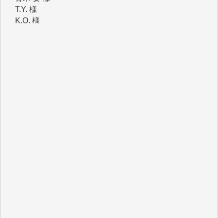
K.O. 様
Y.S. 様
Y.N. 様
y.m. 様
R.N. 様
J.M. 様
T.N. 様
Y.T. 様
T.K. 様
ASAKO TAKAESU 様
マシオン恵美香 様
平野智生 様
山本賢二 様
吉住俊昭 様
徳山匡 様
金 盛起 様
塩川 晃平 様
松本益美 様
井出 隆太 様