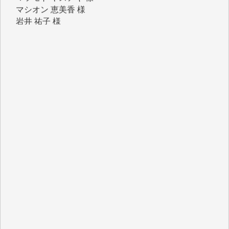
岩井 祐子 様
吉村 隆子 様
新城 靖 様
青木 要 様
T.Y. 様
K.O. 様
Y.S. 様
Y.N. 様
y.m. 様
R.N. 様
J.M. 様
T.N. 様
Y.T. 様
T.K. 様
ASAKO TAKAESU 様
マシオン恵美香 様
平野智生 様
山本賢二 様
吉住俊昭 様