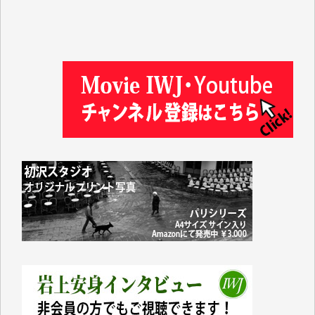
徳山匡 様
金 盛起 様
塩川 晃平 様
松本益美 様
井出 隆太 様
及川昭男 様
岩井祐子 様
藤田英之 様
藤岡比左志 様
井出 隆太 様
小池説夫 様
アオキカナメ 様
諸般の事情によりIWJ会費払えず今は非会員です。市
民側に立つ講演会にIWJのカメラマンをよく拝見して
おります。コンテンツが失われるのはあまりにもった
いない。少しでもお役立てください。（H.O.様）
今日、僅かですがカンパしました。（T.M.様）