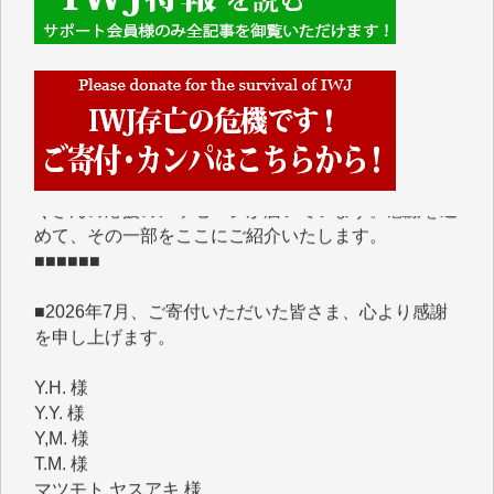
■■■■■■
IWJには、ご寄付・カンパをいただいた方々より、た
くさんの応援のメッセージが届いています。感謝を込
めて、その一部をここにご紹介いたします。
■■■■■■
■2026年7月、ご寄付いただいた皆さま、心より感謝
を申し上げます。
Y.H. 様
Y.Y. 様
Y,M. 様
T.M. 様
マツモト ヤスアキ 様
マシオン 恵美香 様