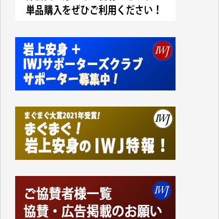
今日、僅かですがカンパしました。IWJの危機を乗り
切るには到底及ばない額ですが病気の妻を抱えている
私にとっては精一杯のカンパです。
かねてよりIWJが発してきた膨大な取材記事や解説記
事、そして各界の方々とのインタビューは大袈裟では
なく、極めて重要な知的財産だと思っています。
Windows7の頃はIWJの動画もRealPlayerで録画でき
て、かなりの動画をDVDに焼きこんで保存していま
した。
しかし、それが出来なくなって以降はExcelなどを使
ってハイパーリンクを張り、重要と思われる記事にい
つでも簡単にアクセスできるようにして来ました。し
かし、それができるのもコンテンツがサーバーに保存
されているからこそのことであり、そのサーバーが使
えなくなってしまえば二度と視ることが出来なくなっ
てしまいます。
「何とかしなければ、何とかしてほしい。」と思いな
がらも前述した事情でどうにもならない自分の非力に
歯ぎしりするばかりです。（T.M.様）