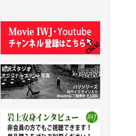
J.M. 様
T.N. 様
Y.T. 様
T.K. 様
ASAKO TAKAESU 様
マシオン恵美香 様
平野智生 様
山本賢二 様
吉住俊昭 様
徳山匡 様
金 盛起 様
塩川 晃平 様
松本益美 様
井出 隆太 様
及川昭男 様
岩井祐子 様
藤田英之 様
藤岡比左志 様
井出 隆太 様
小池説夫 様