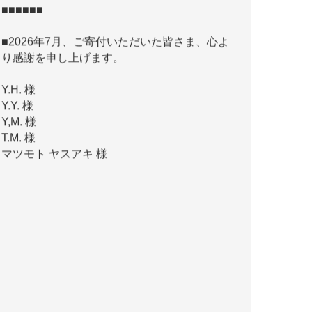
■2026年7月、ご寄付いただいた皆さま、心よ
り感謝を申し上げます。
Y.H. 様
Y.Y. 様
Y,M. 様
T.M. 様
マツモト ヤスアキ 様
マシオン 恵美香 様
岩井 祐子 様
吉村 隆子 様
新城 靖 様
青木 要 様
T.Y. 様
K.O. 様
Y.S. 様
Y.N. 様
y.m. 様
R.N. 様