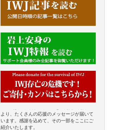
■■■■■■
IWJには、ご寄付・カンパをいただいた方々
より、たくさんの応援のメッセージが届いて
います。感謝を込めて、その一部をここにご
紹介いたします。
■■■■■■