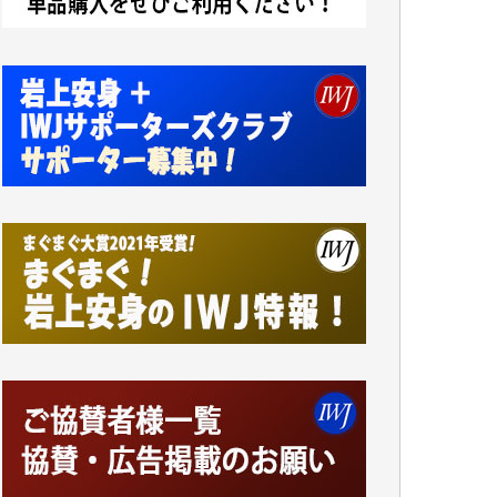
アオキカナメ 様
諸般の事情によりIWJ会費払えず今は非会員
です。市民側に立つ講演会にIWJのカメラマ
ンをよく拝見しております。コンテンツが失
われるのはあまりにもったいない。少しでも
お役立てください。（H.O.様）
今日、僅かですがカンパしました。（T.M.
様）
今日、僅かですがカンパしました。IWJの危
機を乗り切るには到底及ばない額ですが病気
の妻を抱えている私にとっては精一杯のカン
パです。
かねてよりIWJが発してきた膨大な取材記事
や解説記事、そして各界の方々とのインタビ
ューは大袈裟ではなく、極めて重要な知的財
産だと思っています。