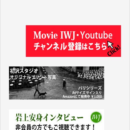
徳山匡 様
金 盛起 様
塩川 晃平 様
松本益美 様
井出 隆太 様
及川昭男 様
岩井祐子 様
藤田英之 様
藤岡比左志 様
井出 隆太 様
小池説夫 様
アオキカナメ 様
諸般の事情によりIWJ会費払えず今は非会員です。市
民側に立つ講演会にIWJのカメラマンをよく拝見して
おります。コンテンツが失われるのはあまりにもった
いない。少しでもお役立てください。（H.O.様）
今日、僅かですがカンパしました。（T.M.様）