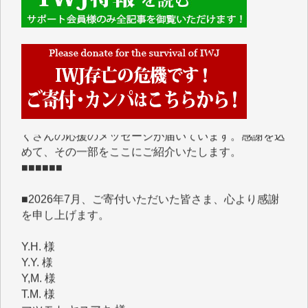
■■■■■■
IWJには、ご寄付・カンパをいただいた方々より、た
くさんの応援のメッセージが届いています。感謝を込
めて、その一部をここにご紹介いたします。
■■■■■■
■2026年7月、ご寄付いただいた皆さま、心より感謝
を申し上げます。
Y.H. 様
Y.Y. 様
Y,M. 様
T.M. 様
マツモト ヤスアキ 様
マシオン 恵美香 様