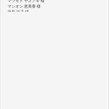
岩井 祐子 様
吉村 隆子 様
新城 靖 様
青木 要 様
T.Y. 様
K.O. 様
Y.S. 様
Y.N. 様
y.m. 様
R.N. 様
J.M. 様
T.N. 様
Y.T. 様
T.K. 様
ASAKO TAKAESU 様
マシオン恵美香 様
平野智生 様
山本賢二 様
吉住俊昭 様