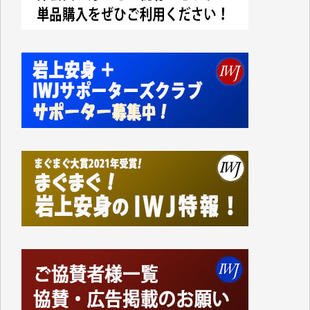
今日、僅かですがカンパしました。IWJの危機を乗り
切るには到底及ばない額ですが病気の妻を抱えている
私にとっては精一杯のカンパです。
かねてよりIWJが発してきた膨大な取材記事や解説記
事、そして各界の方々とのインタビューは大袈裟では
なく、極めて重要な知的財産だと思っています。
Windows7の頃はIWJの動画もRealPlayerで録画でき
て、かなりの動画をDVDに焼きこんで保存していま
した。
しかし、それが出来なくなって以降はExcelなどを使
ってハイパーリンクを張り、重要と思われる記事にい
つでも簡単にアクセスできるようにして来ました。し
かし、それができるのもコンテンツがサーバーに保存
されているからこそのことであり、そのサーバーが使
えなくなってしまえば二度と視ることが出来なくなっ
てしまいます。
「何とかしなければ、何とかしてほしい。」と思いな
がらも前述した事情でどうにもならない自分の非力に
歯ぎしりするばかりです。（T.M.様）