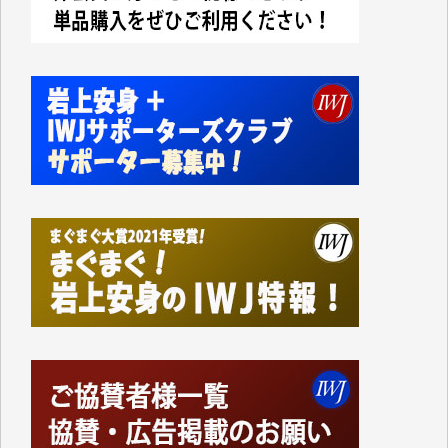
今日、僅かですがカンパしました。IWJの危機を乗り
切るには到底及ばない額ですが病気の妻を抱えている
私にとっては精一杯のカンパです。
かねてよりIWJが発してきた膨大な取材記事や解説記
事、そして各界の方々とのインタビューは大袈裟では
なく、極めて重要な知的財産だと思っています。
Windows7の頃はIWJの動画もRealPlayerで録画でき
て、かなりの動画をDVDに焼きこんで保存していま
した。
しかし、それが出来なくなって以降はExcelなどを使
ってハイパーリンクを張り、重要と思われる記事にい
つでも簡単にアクセスできるようにして来ました。し
かし、それができるのもコンテンツがサーバーに保存
されているからこそのことであり、そのサーバーが使
えなくなってしまえば二度と視ることが出来なくなっ
てしまいます。
「何とかしなければ、何とかしてほしい。」と思いな
がらも前述した事情でどうにもならない自分の非力に
歯ぎしりするばかりです。（T.M.様）