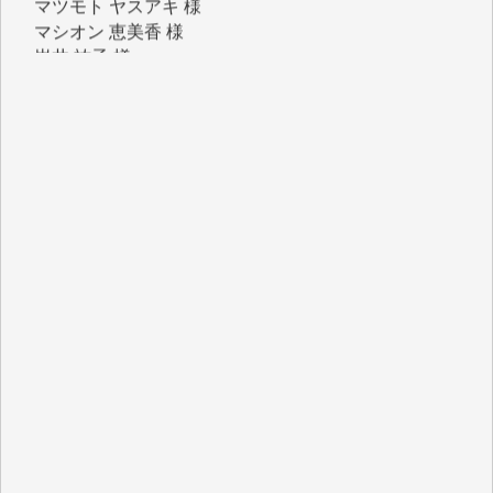
マシオン 恵美香 様
岩井 祐子 様
吉村 隆子 様
新城 靖 様
青木 要 様
T.Y. 様
K.O. 様
Y.S. 様
Y.N. 様
y.m. 様
R.N. 様
J.M. 様
T.N. 様
Y.T. 様
T.K. 様
ASAKO TAKAESU 様
マシオン恵美香 様
平野智生 様
山本賢二 様
吉住俊昭 様