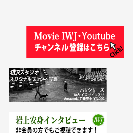
徳山匡 様
金 盛起 様
塩川 晃平 様
松本益美 様
井出 隆太 様
及川昭男 様
岩井祐子 様
藤田英之 様
藤岡比左志 様
井出 隆太 様
小池説夫 様
アオキカナメ 様
諸般の事情によりIWJ会費払えず今は非会員です。市
民側に立つ講演会にIWJのカメラマンをよく拝見して
おります。コンテンツが失われるのはあまりにもった
いない。少しでもお役立てください。（H.O.様）
今日、僅かですがカンパしました。（T.M.様）