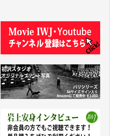
J.M. 様
T.N. 様
Y.T. 様
T.K. 様
ASAKO TAKAESU 様
マシオン恵美香 様
平野智生 様
山本賢二 様
吉住俊昭 様
徳山匡 様
金 盛起 様
塩川 晃平 様
松本益美 様
井出 隆太 様
及川昭男 様
岩井祐子 様
藤田英之 様
藤岡比左志 様
井出 隆太 様
小池説夫 様