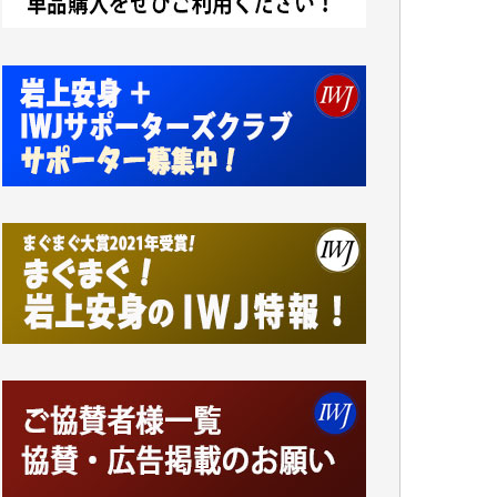
アオキカナメ 様
諸般の事情によりIWJ会費払えず今は非会員
です。市民側に立つ講演会にIWJのカメラマ
ンをよく拝見しております。コンテンツが失
われるのはあまりにもったいない。少しでも
お役立てください。（H.O.様）
今日、僅かですがカンパしました。（T.M.
様）
今日、僅かですがカンパしました。IWJの危
機を乗り切るには到底及ばない額ですが病気
の妻を抱えている私にとっては精一杯のカン
パです。
かねてよりIWJが発してきた膨大な取材記事
や解説記事、そして各界の方々とのインタビ
ューは大袈裟ではなく、極めて重要な知的財
産だと思っています。