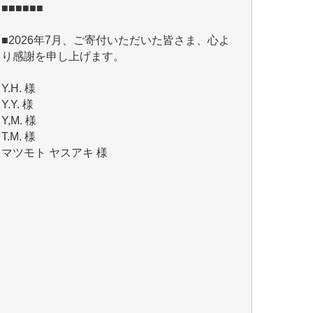
■2026年7月、ご寄付いただいた皆さま、心よ
り感謝を申し上げます。
Y.H. 様
Y.Y. 様
Y,M. 様
T.M. 様
マツモト ヤスアキ 様
マシオン 恵美香 様
岩井 祐子 様
吉村 隆子 様
新城 靖 様
青木 要 様
T.Y. 様
K.O. 様
Y.S. 様
Y.N. 様
y.m. 様
R.N. 様