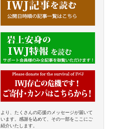
■■■■■■
IWJには、ご寄付・カンパをいただいた方々
より、たくさんの応援のメッセージが届いて
います。感謝を込めて、その一部をここにご
紹介いたします。
■■■■■■