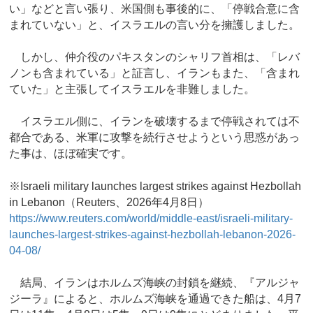
い」などと言い張り、米国側も事後的に、「停戦合意に含
まれていない」と、イスラエルの言い分を擁護しました。
しかし、仲介役のパキスタンのシャリフ首相は、「レバ
ノンも含まれている」と証言し、イランもまた、「含まれ
ていた」と主張してイスラエルを非難しました。
イスラエル側に、イランを破壊するまで停戦されては不
都合である、米軍に攻撃を続行させようという思惑があっ
た事は、ほぼ確実です。
※Israeli military launches largest strikes against Hezbollah
in Lebanon（Reuters、2026年4月8日）
https://www.reuters.com/world/middle-east/israeli-military-
launches-largest-strikes-against-hezbollah-lebanon-2026-
04-08/
結局、イランはホルムズ海峡の封鎖を継続、『アルジャ
ジーラ』によると、ホルムズ海峡を通過できた船は、4月7