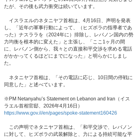
たが、その後も武力衝突は続いています。
イスラエルのネタニヤフ首相は、4月16日、声明を発表
し、「近年の軍事行動によって、（ヒズボラの指導者であ
った）ナスララを（2024年に）排除し、レバノン国内の勢
力均衡を根本的に変えた」と主張し、「ここ1ヶ月の間
に、レバノン側から、我々との直接和平交渉を求める電話
がかかってくるほどにまでになった」と明らかにしまし
た。
ネタニヤフ首相は、「その電話に応じ、10日間の停戦に
同意した」と述べています。
※PM Netanyahu’s Statement on Lebanon and Iran（イス
ラエル首相官邸、2026年4月16日）
https://www.gov.il/en/pages/spoke-statement160426
この声明でネタニヤフ首相は、「和平交渉で、レバノン
に対して、ヒズボラの武装解除と、力による持続可能な平