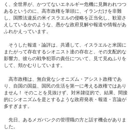
く、全世界が、かつてないエネルギー危機に見舞われつつ
あるというのに、高市政権を筆頭に、イランだけを非難
し、国際法違反の米イスラエルの侵略を正当化し、歓迎さ
えしているかのような、愚かな政府見解や報道や情報があ
ふれかえっています。
そうした報道・論評は、共通して、イスラエルと米国に
またがって存在するシオニスト達の存在と、その支配的な
影響力、彼らの戦争犯罪の責任について、見て見ぬふりを
して、頬かむりしています。
高市政権は、無自覚なシオニズム・アシスト政権であ
り、自国の国益、国民の生活を第一に考える政権ではあり
ません！ そのことを見抜けず、対米隷従的で、結果、間接
的にシオニズムを是とするような政府発表・報道・言論が
多すぎます。
先日、あるメガバンクの管理職の方と話す機会がありま
した。