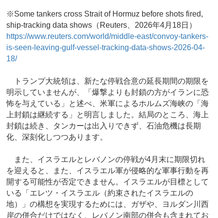
※Some tankers cross Strait of Hormuz before shots fired,
ship-tracking data shows（Reuters、2026年4月18日）
https://www.reuters.com/world/middle-east/convoy-tankers-
is-seen-leaving-gulf-vessel-tracking-data-shows-2026-04-
18/
トランプ大統領は、新たな停戦合意の延長期間の期限を
明示していませんが、「爆撃よりも封鎖の方がイランに恐
怖を与えている」と述べ、米軍によるホルムズ海峡の「海
上封鎖は継続する」と明言しました。結局のところ、海上
封鎖は続き、タンカーは出入りできず、石油危機は長期
化、深刻化しつつあります。
また、イスラエルとレバノンの停戦が4月末に期限切れ
を迎えると、また、イスラエル軍が侵略的な軍事行動を再
開する可能性が否定できません。イスラエルが目標として
いる「エレツ・イスラエル（約束されたイスラエルの
地）」の構想を実現するためには、ガザや、ヨルダン川西
岸の併合だけではなく、レバノン南部の併合も含まれてお