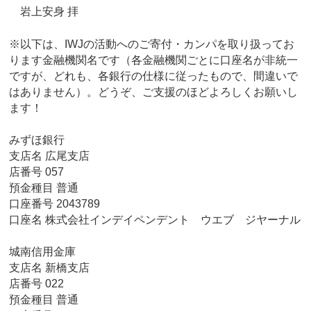
岩上安身 拝
※以下は、IWJの活動へのご寄付・カンパを取り扱ってお
ります金融機関名です（各金融機関ごとに口座名が非統一
ですが、どれも、各銀行の仕様に従ったもので、間違いで
はありません）。どうぞ、ご支援のほどよろしくお願いし
ます！
みずほ銀行
支店名 広尾支店
店番号 057
預金種目 普通
口座番号 2043789
口座名 株式会社インデイペンデント ウエブ ジヤーナル
城南信用金庫
支店名 新橋支店
店番号 022
預金種目 普通