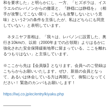
和を要求した」と明らかにし、一方、「ヒズボラは、イス
ラエルのレバノンからの撤退と、『静穏には静穏を』（相
手が攻撃してこない限り、こちらも攻撃しないという意
味）という2つの条件を主張したが、私はどちらにも同意
していない」と表明しています。
ネタニヤフ首相は、「我々は、レバノンに設置した、奥
行き10kmの、以前（2000年までの占領期）よりはるかに
強化された安全保障緩衝地帯に留まっている。ここを離れ
るつもりはない」と主張しています。
※ここから先は【会員版】となります。会員へのご登録は
こちらからお願いいたします。ぜひ、新規の会員となっ
て、あるいは休会している方は再開して、御覧になってく
ださい！ 緊急のカンパもお願いします！
https://iwj.co.jp/ec/entry/kiyaku.php
―――――――