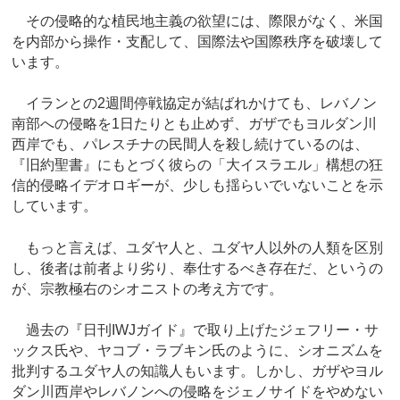
その侵略的な植民地主義の欲望には、際限がなく、米国
を内部から操作・支配して、国際法や国際秩序を破壊して
います。
イランとの2週間停戦協定が結ばれかけても、レバノン
南部への侵略を1日たりとも止めず、ガザでもヨルダン川
西岸でも、パレスチナの民間人を殺し続けているのは、
『旧約聖書』にもとづく彼らの「大イスラエル」構想の狂
信的侵略イデオロギーが、少しも揺らいでいないことを示
しています。
もっと言えば、ユダヤ人と、ユダヤ人以外の人類を区別
し、後者は前者より劣り、奉仕するべき存在だ、というの
が、宗教極右のシオニストの考え方です。
過去の『日刊IWJガイド』で取り上げたジェフリー・サ
ックス氏や、ヤコブ・ラブキン氏のように、シオニズムを
批判するユダヤ人の知識人もいます。しかし、ガザやヨル
ダン川西岸やレバノンへの侵略をジェノサイドをやめない