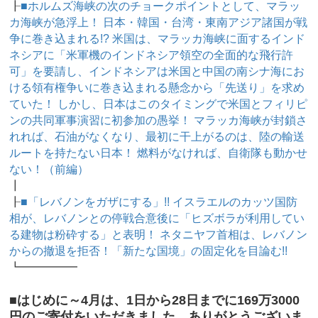
┠
■ホルムズ海峡の次のチョークポイントとして、マラッ
カ海峡が急浮上！ 日本・韓国・台湾・東南アジア諸国が戦
争に巻き込まれる!? 米国は、マラッカ海峡に面するインド
ネシアに「米軍機のインドネシア領空の全面的な飛行許
可」を要請し、インドネシアは米国と中国の南シナ海にお
ける領有権争いに巻き込まれる懸念から「先送り」を求め
ていた！ しかし、日本はこのタイミングで米国とフィリピ
ンの共同軍事演習に初参加の愚挙！ マラッカ海峡が封鎖さ
れれば、石油がなくなり、最初に干上がるのは、陸の輸送
ルートを持たない日本！ 燃料がなければ、自衛隊も動かせ
ない！（前編）
┃
┠
■「レバノンをガザにする」!! イスラエルのカッツ国防
相が、レバノンとの停戦合意後に「ヒズボラが利用してい
る建物は粉砕する」と表明！ ネタニヤフ首相は、レバノン
からの撤退を拒否！「新たな国境」の固定化を目論む!!
┗━━━━━
■はじめに～4月は、1日から28日までに169万3000
円のご寄付をいただきました。ありがとうございま