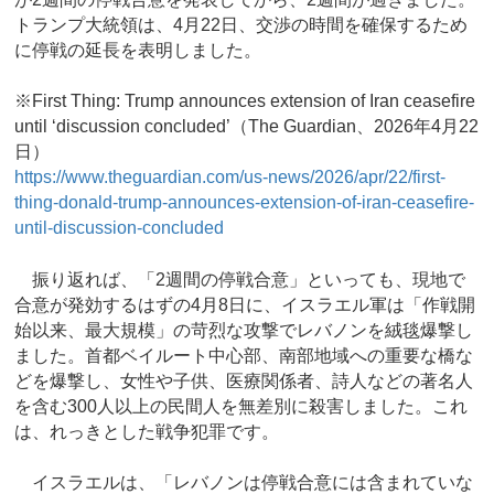
トランプ大統領は、4月22日、交渉の時間を確保するため
に停戦の延長を表明しました。
※First Thing: Trump announces extension of Iran ceasefire
until ‘discussion concluded’（The Guardian、2026年4月22
日）
https://www.theguardian.com/us-news/2026/apr/22/first-
thing-donald-trump-announces-extension-of-iran-ceasefire-
until-discussion-concluded
振り返れば、「2週間の停戦合意」といっても、現地で
合意が発効するはずの4月8日に、イスラエル軍は「作戦開
始以来、最大規模」の苛烈な攻撃でレバノンを絨毯爆撃し
ました。首都ベイルート中心部、南部地域への重要な橋な
どを爆撃し、女性や子供、医療関係者、詩人などの著名人
を含む300人以上の民間人を無差別に殺害しました。これ
は、れっきとした戦争犯罪です。
イスラエルは、「レバノンは停戦合意には含まれていな