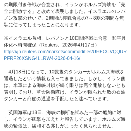
の期限付き停戦が合意され、イランがホルムズ海峡を「完
全に開放する」と改めて表明しました。イスラエルのレバ
ノン攻撃のせいで、2週間の停戦合意の7～8割の期間を無
駄に使ってしまったことになります。
※イスラエル首相、レバノンと10日間停戦に合意 和平具
体化へ時間確保（Reuters、2026年4月17日）
https://jp.reuters.com/markets/commodities/UHFCCVQQUR
PFRF26XSNG4LLRW4-2026-04-16/
4月18日になって、10数隻のタンカーがホルムズ海峡を
通過したという情報も入ってきました。しかし、イラン側
は、米軍による海峡封鎖が続く限りは完全開放しないとも
表明しており、革命防衛隊は、イランが限られた数の石油
タンカーと商船の通過を手配したと述べています。
英国海軍は18日、海峡の横断を試みた一部の船舶に対
し、イランが砲撃を加えたと報告しています。ホルムズ海
峡の緊張は、緩和する兆しがまったく見られません。