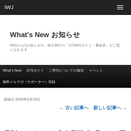
IWJ
Togg
navig
What's New お知らせ
IWJからのお知らせや、毎日発行の「日刊IWJガイド・番組表」がご覧
になれます
What’s New
日刊ガイド
ご寄付についての報告
イベント
メインコンテンツへ移動
サブコンテンツへ移動
メインメニュー
無料メルマガ（サポーター）登録
投稿日
2026年4月29日
←
古い記事へ
新しい記事へ
→
投稿ナビゲーション