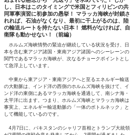
し、日本はこのタイミングで米国とフィリピンの共
同軍事演習に初参加の愚挙！ マラッカ海峡が封鎖さ
れれば、石油がなくなり、最初に干上がるのは、陸
の輸送ルートを持たない日本！ 燃料がなければ、自
衛隊も動かせない！（前編）
ホルムズ海峡情勢の緊迫が継続している状況を受け、日
本を含む東アジア諸国・東南アジア諸国へのシーレーンの
関門であるマラッカ海峡が、次なるチョークポイントとし
て急浮上しています。
中東から東アジア・東南アジアへと至るエネルギー輸送
の大動脈は、インド洋の西側のホルムズ海峡を抜けて、イ
ンド洋の東側にあるマラッカ海峡を通過して、南シナ海・
太平洋に出ます。つまり、ホルムズ海峡とマラッカ海峡は
事実上、エネルギー輸送動脈の「一体のボトルネック」と
して機能しているのです。
4月7日に、パキスタンのシャリフ首相とトランプ大統領
が2週間の停戦合意を発表してから、2週間が過ぎました。