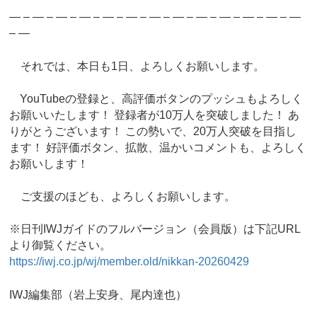
― – ― – ― – ― – ― – ― – ― – ― – ― – ― – ― – ― – ―
– ―
それでは、本日も1日、よろしくお願いします。
YouTubeの登録と、高評価ボタンのプッシュもよろしく
お願いいたします！ 登録者が10万人を突破しました！ あ
りがとうございます！ この勢いで、20万人突破を目指し
ます！ 好評価ボタン、拡散、温かいコメントも、よろしく
お願いします！
ご支援のほども、よろしくお願いします。
※日刊IWJガイドのフルバージョン（会員版）は下記URL
より御覧ください。
https://iwj.co.jp/wj/member.old/nikkan-20260429
IWJ編集部（岩上安身、尾内達也）