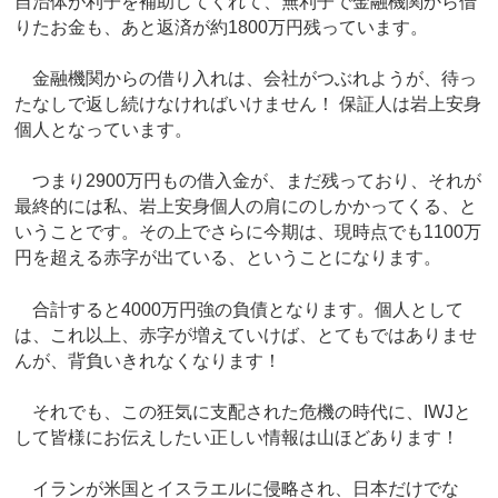
自治体が利子を補助してくれて、無利子で金融機関から借
りたお金も、あと返済が約1800万円残っています。
金融機関からの借り入れは、会社がつぶれようが、待っ
たなしで返し続けなければいけません！ 保証人は岩上安身
個人となっています。
つまり2900万円もの借入金が、まだ残っており、それが
最終的には私、岩上安身個人の肩にのしかかってくる、と
いうことです。その上でさらに今期は、現時点でも1100万
円を超える赤字が出ている、ということになります。
合計すると4000万円強の負債となります。個人として
は、これ以上、赤字が増えていけば、とてもではありませ
んが、背負いきれなくなります！
それでも、この狂気に支配された危機の時代に、IWJと
して皆様にお伝えしたい正しい情報は山ほどあります！
イランが米国とイスラエルに侵略され、日本だけでな