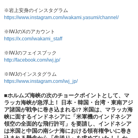
※岩上安身のインスタグラム
https://www.instagram.com/iwakami.yasumi/channel/
※IWJのXのアカウント
https://x.com/iwakami_staff
※IWJのフェイスブック
http://facebook.com/iwj.jp/
※IWJのインスタグラム
https://www.instagram.com/iwj_jp/
■ホルムズ海峡の次のチョークポイントとして、マ
ラッカ海峡が急浮上！ 日本・韓国・台湾・東南アジ
ア諸国が戦争に巻き込まれる!? 米国は、マラッカ海
峡に面するインドネシアに「米軍機のインドネシア
領空の全面的な飛行許可」を要請し、インドネシア
は米国と中国の南シナ海における領有権争いに巻き
込まれる懸念から「先送り」を求めていた！ しか