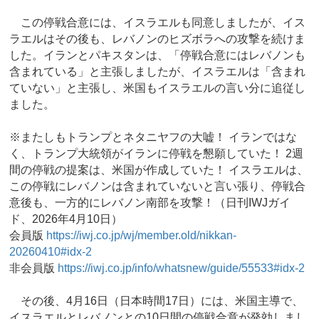
この停戦合意には、イスラエルも同意しましたが、イス
ラエルはその後も、レバノンのヒズボラへの攻撃を続けま
した。イランとパキスタンは、「停戦合意にはレバノンも
含まれている」と主張しましたが、イスラエルは「含まれ
ていない」と主張し、米国もイスラエルの言い分に追従し
ました。
※またしもトランプとネタニヤフの大嘘！ イランではな
く、トランプ大統領がイランに停戦を懇願していた！ 2週
間の停戦の提案は、米国が作成していた！ イスラエルは、
この停戦にレバノンは含まれていないと言い張り、停戦合
意後も、一方的にレバノン南部を攻撃！（日刊IWJガイ
ド、2026年4月10日）
会員版
https://iwj.co.jp/wj/member.old/nikkan-
20260410#idx-2
非会員版
https://iwj.co.jp/info/whatsnew/guide/55533#idx-2
その後、4月16日（日本時間17日）には、米国主導で、
イスラエルとレバノンとの10日間の停戦合意が発効しまし