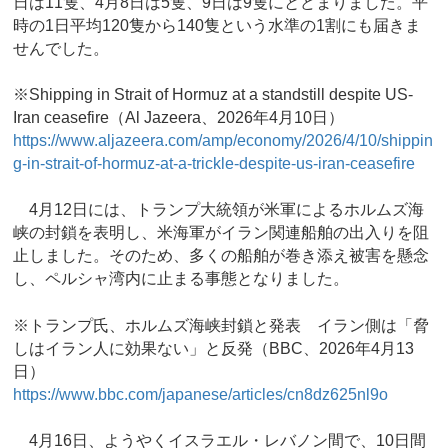
日は11隻、4月8日は5隻、9日は9隻にとどまりました。平
時の1日平均120隻から140隻という水準の1割にも届きま
せんでした。
※Shipping in Strait of Hormuz at a standstill despite US-
Iran ceasefire（Al Jazeera、2026年4月10日）
https://www.aljazeera.com/amp/economy/2026/4/10/shippin
g-in-strait-of-hormuz-at-a-trickle-despite-us-iran-ceasefire
4月12日には、トランプ大統領が米軍によるホルムズ海
峡の封鎖を表明し、米海軍がイラン関連船舶の出入りを阻
止しました。そのため、多くの船舶が巻き添え被害を懸念
し、ペルシャ湾内に止まる事態となりました。
※トランプ氏、ホルムズ海峡封鎖と発表 イラン側は「脅
しはイラン人に効果ない」と反発（BBC、2026年4月13
日）
https://www.bbc.com/japanese/articles/cn8dz625nl9o
4月16日、ようやくイスラエル・レバノン間で、10日間