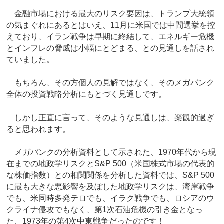
金融市場における最大のリスク要因は、トランプ大統領
の気まぐれにあるとはいえ、11月に米国では中間選挙を控
えており、イラン戦争は早期に終結して、エネルギー危機
とインフレの脅威は小幅にとどまる、との見通しを話され
ていました。
もちろん、その方個人の見解ではなく、そのメガバンク
全体の投資戦略分析にもとづく見通しです。
しかし正直に言って、そのような見通しは、楽観的過ぎ
ると思われます。
メガバンクの分析資料として示された、1970年代から現
在までの地政学リスクとS&P 500（米国株式市場の代表的
な株価指数）との相関関係を分析した資料では、S&P 500
に最も大きな悪影響を及ぼした地政学リスクは、湾岸戦争
でも、米同時多発テロでも、イラク戦争でも、ロシアのウ
クライナ侵攻でもなく、第1次石油危機の引き金となっ
た、1973年の第4次中東戦争だったのです！