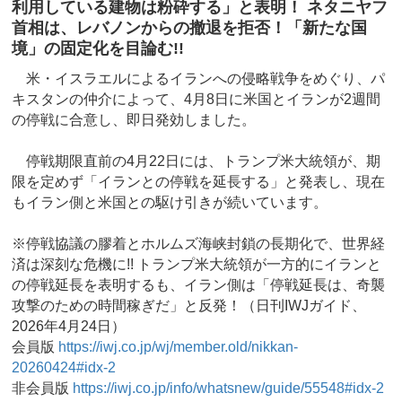
利用している建物は粉砕する」と表明！ ネタニヤフ
首相は、レバノンからの撤退を拒否！「新たな国
境」の固定化を目論む!!
米・イスラエルによるイランへの侵略戦争をめぐり、パ
キスタンの仲介によって、4月8日に米国とイランが2週間
の停戦に合意し、即日発効しました。
停戦期限直前の4月22日には、トランプ米大統領が、期
限を定めず「イランとの停戦を延長する」と発表し、現在
もイラン側と米国との駆け引きが続いています。
※停戦協議の膠着とホルムズ海峡封鎖の長期化で、世界経
済は深刻な危機に!! トランプ米大統領が一方的にイランと
の停戦延長を表明するも、イラン側は「停戦延長は、奇襲
攻撃のための時間稼ぎだ」と反発！（日刊IWJガイド、
2026年4月24日）
会員版
https://iwj.co.jp/wj/member.old/nikkan-
20260424#idx-2
非会員版
https://iwj.co.jp/info/whatsnew/guide/55548#idx-2