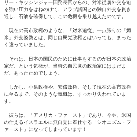
リー・キッシンジャー国務長官からの、対米従属外交を迫
る強い圧力をはねのけて、アラブ諸国との独自外交を貫き
通し、石油を確保して、この危機を乗り越えたのです。
現在の高市政権のような、「対米追従」一点張りの「媚
米」外交姿勢とは、同じ自民党政権とはいっても、まった
く違っていました。
それは、日本の国民のために仕事をするのが日本の政治
家だ、という気概が、当時の自民党の政治家にはまだま
だ、あったためでしょう。
しかし、小泉政権や、安倍政権、そして現在の高市政権
に至るまで、そのような気概は、すっかり失われていま
す。
彼らは、「アメリカ・ファースト」であり、今や、米国
の仕えるイスラエルに無自覚に奉仕する「シオニズム・フ
ァースト」になってしまっています！