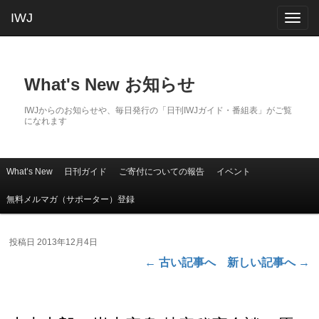
IWJ
Togg
navig
What's New お知らせ
IWJからのお知らせや、毎日発行の「日刊IWJガイド・番組表」がご覧
になれます
What’s New
日刊ガイド
ご寄付についての報告
イベント
メインコンテンツへ移動
サブコンテンツへ移動
メインメニュー
無料メルマガ（サポーター）登録
投稿日
2013年12月4日
←
古い記事へ
新しい記事へ
→
投稿ナビゲーション