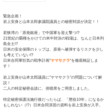
緊急企画！
岩上安身と山本太郎参議院議員との秘密対談が決定！！
若狭湾の「原発銀座」で中国軍を迎え撃つ!?
21世紀の覇権をかけての米中対決の戦場は、なんと日本列
島全土!?
日米の安全保障のトップは、原発へ被弾するリスクを少し
も考えていない!?
日米合同軍狂気の戦争計画”
ヤマサクラ
“を徹底検証しま
す！
岩上安身が山本太郎議員に”ヤマサクラ”の問題について解
説！
二人の特定秘密会談に、傍聴席をご用意しました。
特定秘密保護法施行後だったらば、「懲役10年」になるか
もしれない（!?）日米合同演習の資料を岩上安身が入手。