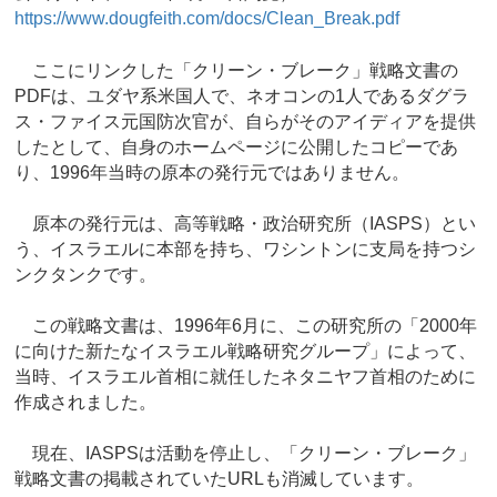
https://www.dougfeith.com/docs/Clean_Break.pdf
ここにリンクした「クリーン・ブレーク」戦略文書の
PDFは、ユダヤ系米国人で、ネオコンの1人であるダグラ
ス・ファイス元国防次官が、自らがそのアイディアを提供
したとして、自身のホームページに公開したコピーであ
り、1996年当時の原本の発行元ではありません。
原本の発行元は、高等戦略・政治研究所（IASPS）とい
う、イスラエルに本部を持ち、ワシントンに支局を持つシ
ンクタンクです。
この戦略文書は、1996年6月に、この研究所の「2000年
に向けた新たなイスラエル戦略研究グループ」によって、
当時、イスラエル首相に就任したネタニヤフ首相のために
作成されました。
現在、IASPSは活動を停止し、「クリーン・ブレーク」
戦略文書の掲載されていたURLも消滅しています。