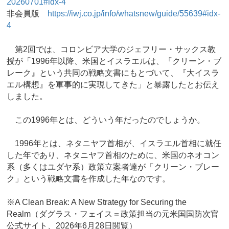
20260701#idx-4
非会員版
https://iwj.co.jp/info/whatsnew/guide/55639#idx-
4
第2回では、コロンビア大学のジェフリー・サックス教
授が「1996年以降、米国とイスラエルは、『クリーン・ブ
レーク』という共同の戦略文書にもとづいて、『大イスラ
エル構想』を軍事的に実現してきた」と暴露したとお伝え
しました。
この1996年とは、どういう年だったのでしょうか。
1996年とは、ネタニヤフ首相が、イスラエル首相に就任
した年であり、ネタニヤフ首相のために、米国のネオコン
系（多くはユダヤ系）政策立案者達が「クリーン・ブレー
ク」という戦略文書を作成した年なのです。
※A Clean Break: A New Strategy for Securing the
Realm（ダグラス・フェイス＝政策担当の元米国国防次官
公式サイト、2026年6月28日閲覧）