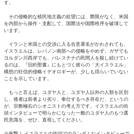
す。
その侵略的な植民地主義の欲望には、際限がなく、米国
を内部から操作・支配して、国際法や国際秩序を破壊して
います。
イランと米国との交渉に入る合意署名がかわされても、
イスラエルは、レバノン南部への侵略をやめず、ガザでも
ヨルダン川西岸でも、パレスチナの民間人を殺し続けてい
るのは、『旧約聖書』にもとづく彼らの「大イスラエル」
構想の狂信的侵略イデオロギーが、少しも揺らいでいない
ことを示しています。
もっと言えば、ユダヤ人と、ユダヤ人以外の人類を区別
し、後者は前者より劣り、奉仕するべき存在だ、というの
が、宗教極右のシオニストの考え方です。イスラエルの街
頭インタビューで明らかになった一般のユダヤ人のもつ選
民意識を、ぜひ、直視してください。
※衝撃！ イスラエルの街頭でのランダムなインタビューで