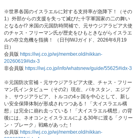
※世界各国のイスラエルに対する支持率が急降下！（その
1）外部からの支援を失って滅びた十字軍国家の二の舞い
となるか!? 米国の元国防時間補で、元サウジアラビア大使
のチャス・フリーマン氏が歴史をひもときながらイスラエ
ルの存立危機を指摘！ （日刊IWJガイド、2026年6月19
日）
会員版
https://iwj.co.jp/wj/member.old/nikkan-
20260619#idx-3
非会員版
https://iwj.co.jp/info/whatsnew/guide/55625#idx-3
※元国防次官補・元サウジアラビア大使、チャス・フリー
マン氏インタビュー（その2）現在、パキスタン、エジプ
ト、サウジアラビア、トルコの4ヶ国を中心として、新し
い安全保障体制が形成されつつある！「大イスラエル構
想」は完全に崩れ去っている！「大イスラエル構想」の背
後には、ネオコンとイスラエルによる30年に渡る「クリー
ン・ブレーク」戦略があった！
会員版
https://iwj.co.jp/wj/member.old/nikkan-