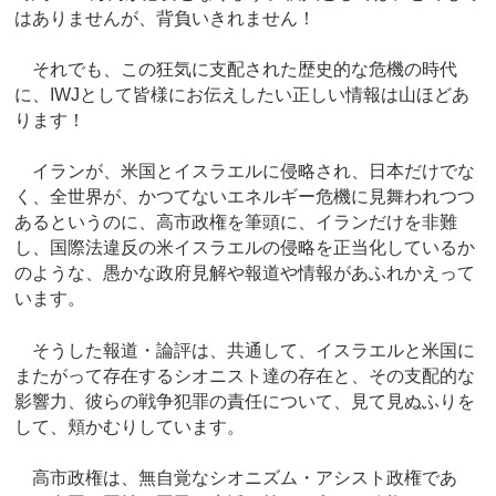
はありませんが、背負いきれません！
それでも、この狂気に支配された歴史的な危機の時代
に、IWJとして皆様にお伝えしたい正しい情報は山ほどあ
ります！
イランが、米国とイスラエルに侵略され、日本だけでな
く、全世界が、かつてないエネルギー危機に見舞われつつ
あるというのに、高市政権を筆頭に、イランだけを非難
し、国際法違反の米イスラエルの侵略を正当化しているか
のような、愚かな政府見解や報道や情報があふれかえって
います。
そうした報道・論評は、共通して、イスラエルと米国に
またがって存在するシオニスト達の存在と、その支配的な
影響力、彼らの戦争犯罪の責任について、見て見ぬふりを
して、頬かむりしています。
高市政権は、無自覚なシオニズム・アシスト政権であ