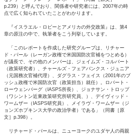
p.239）と呼んでおり、関係者や研究者には、2007年の時
点で広く知られていたことがわかります。
『イスラエル・ロビーとアメリカの外交政策』は、第4
章の原注の中で、執筆者をこう列挙しています。
「このレポートを作成した研究グループは、リチャー
ド・パール（レーガン政権で米国国防次官補をつとめる）
が議長で、その他のメンバーは、ジェイムズ・コルバート
（政策研究者）、チャールズ・フェアバンクス・ジュニア
（元国務次官補代理）、ダグラス・フェイス（2001年のブ
ッシュ政権で米国防次官（政策担当）就任）。ロバート・
ローウェンバーグ（IASPS所長）、ジョナサン・トロップ
（ワシントン近東政策研究所研究員、）、デイヴィッド・
ワームザー（IASPS研究員）、メイラヴ・ワームザー（ジ
ョンズホプキンス大学の政治学者）である」（同書［原
文］p.398）。
リチャード・パールは、ニューヨークのユダヤ人の両親