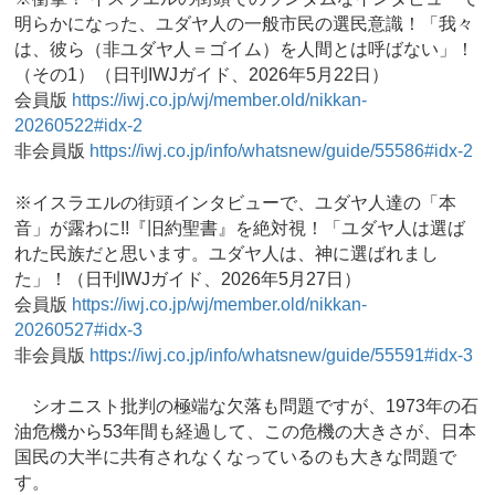
明らかになった、ユダヤ人の一般市民の選民意識！「我々
は、彼ら（非ユダヤ人＝ゴイム）を人間とは呼ばない」！
（その1）（日刊IWJガイド、2026年5月22日）
会員版
https://iwj.co.jp/wj/member.old/nikkan-
20260522#idx-2
非会員版
https://iwj.co.jp/info/whatsnew/guide/55586#idx-2
※イスラエルの街頭インタビューで、ユダヤ人達の「本
音」が露わに!!『旧約聖書』を絶対視！「ユダヤ人は選ば
れた民族だと思います。ユダヤ人は、神に選ばれまし
た」！（日刊IWJガイド、2026年5月27日）
会員版
https://iwj.co.jp/wj/member.old/nikkan-
20260527#idx-3
非会員版
https://iwj.co.jp/info/whatsnew/guide/55591#idx-3
シオニスト批判の極端な欠落も問題ですが、1973年の石
油危機から53年間も経過して、この危機の大きさが、日本
国民の大半に共有されなくなっているのも大きな問題で
す。