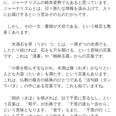
に、ジャーナリズムの根本姿勢でもあると思っています。
ジャーナリズムとは、日々新たな情報を汲み上げて、人々
にお届けするという営みそのものだからです。
しかし、その一方、蓄積が大切である、という格言も数
多くあります。
「水滴石を穿（うが）つ」とは、一滴ずつの水滴でも、
したたり続ければ、石をも穴を開ける、という意味の言葉
です。これは『漢書』や『鶴林玉露』からの言葉です。
「小善を軽んずるなかれ。水滴は微（わず）かなりとい
えども大器（たいき）を満たす」という言葉もあります。
これは、仏教の最古の経典のひとつである『法句経（ダン
マパダ）』の中にある言葉です。これも似ていますね。
「蹞步（きほ）を積ざれば、以て千里に至るなし」とい
う言葉は、『荀子』が出典です。「千里の道も一歩から」
という意味となります。『老子』もまた、「千里の行（こ
う）も足下（そっか）より始まる」と述べています。