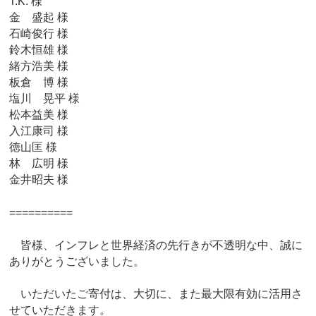
T.K. 様
金 盛起 様
石崎俊行 様
鈴木恒雄 様
緒方浩美 様
板倉 博 様
塩川 晃平 様
松本益美 様
入江康司 様
徳山匡 様
林 広明 様
金井昭夫 様
==========
皆様、インフレと世界経済の先行きが不透明な中、誠に
ありがとうございました。
いただいたご寄付は、大切に、また最大限有効に活用さ
せていただきます。