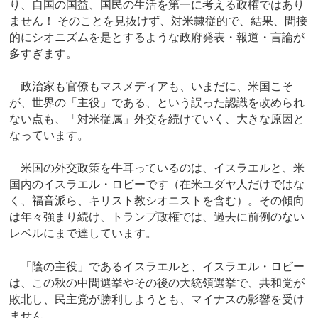
り、自国の国益、国民の生活を第一に考える政権ではあり
ません！ そのことを見抜けず、対米隷従的で、結果、間接
的にシオニズムを是とするような政府発表・報道・言論が
多すぎます。
政治家も官僚もマスメディアも、いまだに、米国こそ
が、世界の「主役」である、という誤った認識を改められ
ない点も、「対米従属」外交を続けていく、大きな原因と
なっています。
米国の外交政策を牛耳っているのは、イスラエルと、米
国内のイスラエル・ロビーです（在米ユダヤ人だけではな
く、福音派ら、キリスト教シオニストを含む）。その傾向
は年々強まり続け、トランプ政権では、過去に前例のない
レベルにまで達しています。
「陰の主役」であるイスラエルと、イスラエル・ロビー
は、この秋の中間選挙やその後の大統領選挙で、共和党が
敗北し、民主党が勝利しようとも、マイナスの影響を受け
ません。