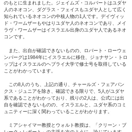
のもとに生まれました。ジェイムズ・コルバートはユダヤ
人のネオコン、ダグラス・フェイスもユダヤ人として広く
知られているネオコンの中核人物の1人です。デイヴィッ
ド・ワームザーもやはりユダヤ人のネオコンであり、メイ
ラヴ・ワームザーはイスラエル出身のユダヤ人であるネオ
コンです。
また、出自が確認できないものの、ロバート・ローウェ
ンバーグは1984年にイスラエルに移住、ジョナサン・トロ
ップはイスラエルのヘブライ大学で修士号を取得している
ことがわかっています。
この8人のうち、上記の通り、チャールズ・フェアバン
クス・ジュニアを除き、確認できる限りで、5人がユダヤ
系であることがわかっており、残りの2人は、公式には出
自を確認できないものの、イスラエルと、ユダヤ系のコミ
ュニティーに深く関わっていることがわかります。
ミアシャイマー教授とウォルト教授は、「クリーン・ブ
レーク・レポート」の主張を次のように、論じています。