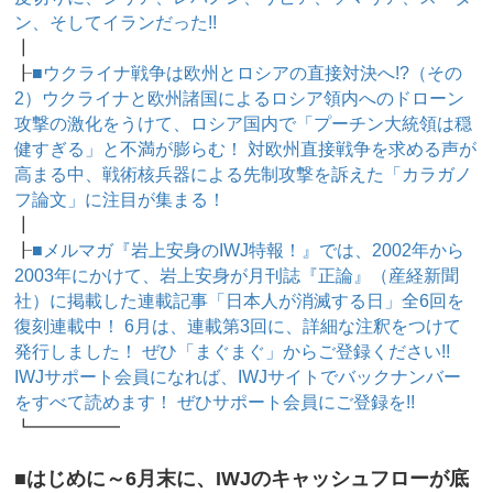
ン、そしてイランだった!!
┃
┠
■ウクライナ戦争は欧州とロシアの直接対決へ!?（その
2）ウクライナと欧州諸国によるロシア領内へのドローン
攻撃の激化をうけて、ロシア国内で「プーチン大統領は穏
健すぎる」と不満が膨らむ！ 対欧州直接戦争を求める声が
高まる中、戦術核兵器による先制攻撃を訴えた「カラガノ
フ論文」に注目が集まる！
┃
┠
■メルマガ『岩上安身のIWJ特報！』では、2002年から
2003年にかけて、岩上安身が月刊誌『正論』（産経新聞
社）に掲載した連載記事「日本人が消滅する日」全6回を
復刻連載中！ 6月は、連載第3回に、詳細な注釈をつけて
発行しました！ ぜひ「まぐまぐ」からご登録ください!!
IWJサポート会員になれば、IWJサイトでバックナンバー
をすべて読めます！ ぜひサポート会員にご登録を!!
┗━━━━━
■はじめに～6月末に、IWJのキャッシュフローが底