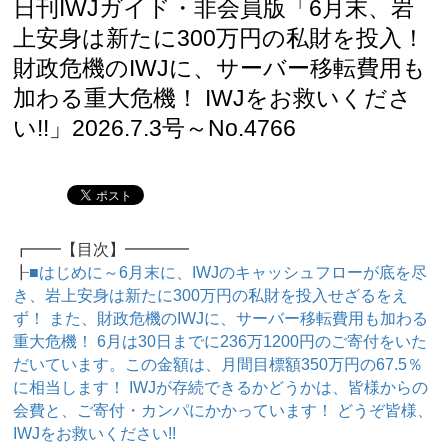
日刊IWJガイド・非会員版「6月末、岩
上安身は新たに300万円の私財を投入！
財政危機のIWJに、サーバー移転費用も
加わる重大危機！ IWJをお救いくださ
い!!」2026.7.3号～No.4766
┏━━【目次】━━━━
┠
■はじめに～6月末に、IWJのキャッシュフローが底を尽
き、岩上安身は新たに300万円の私財を投入せざるをえ
ず！ また、財政危機のIWJに、サーバー移転費用も加わる
重大危機！ 6月は30日までに236万1200円のご寄付をいた
だいています。この金額は、月間目標額350万円の67.5％
に相当します！ IWJが存続できるかどうかは、皆様からの
会費と、ご寄付・カンパにかかっています！ どうぞ皆様、
IWJをお救いください!!