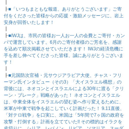
┃
┠
■「いつもまともな報道、ありがとうございます」ご寄
付をくださった皆様からの応援・激励メッセージに、岩上
安身が回答いたします！
┃
┠
■IWJは、市民の皆様お一人お一人の会費とご寄付・カン
パで運営しています。6月のご寄付者様のご芳名を、感謝
を込めて順次掲載させていただきます！ IWJの経済危機に
手を差し伸べてくださった皆様、誠にありがとうございま
す！
┃
┠
■元国防次官補・元サウジアラビア大使、チャス・フリ
ーマン氏インタビュー（その3）「大イスラエル構想」の
背後には、ネオコンとイスラエルによる30年に渡る「クリ
ーン・ブレーク」戦略があった！ ネオコンとイスラエル
は、中東全体をイスラエルの望む姿へ作り変えるために、
米軍が中東で戦争を起こしていく計画だった！ 9.11直後、
「対テロ戦争」を口実に、米国は「5年間で7ヶ国の政府を
攻撃・打倒する」計画を立てていた!! その標的はイラクを
皮切りに、シリア、レバノン、リビア、ソマリア、スーダ