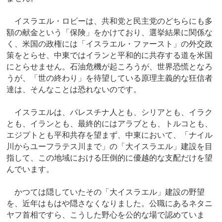
イスラエル・ロビーは、共和党と民主党のどちらにも多
額の献金という「保険」をかけており、選挙結果に関係な
く、米国の政権には「イスラエル・ファースト」の外交政
策をとらせ、中東ではイランと平和的に共存する道を米国
にとらせません。石油危機が起ころうが、世界恐慌となろ
うが、「世の終わり」を待望している原理主義的な狂信者
達は、そんなことは恐れないのです。
イスラエルは、パレスチナ人とも、シリアとも、イラク
とも、イランとも、最終的にはアラブとも、トルコとも、
エジプトとも平和共存を望まず、中東において、「ナイル
川からユーフラテス川まで」の「大イスラエル」建設を目
指して、この地域における圧倒的に優越的な支配だけを望
んでいます。
かつては隠していたその「大イスラエル」建設の野望
を、近年はもはや隠さなくなりました。公職にあるネタニ
ヤフ首相ですら、こうした野心を公的な場で認めていま