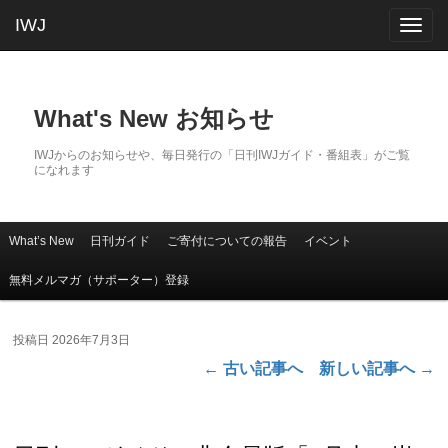
IWJ
Togg
navig
What's New お知らせ
IWJからのお知らせや、毎日発行の「日刊IWJガイド・番組表」がご覧
になれます
What’s New
日刊ガイド
ご寄付についての報告
イベント
メインコンテンツへ移動
サブコンテンツへ移動
メインメニュー
無料メルマガ（サポーター）登録
投稿日
2026年7月3日
←
古い記事へ
新しい記事へ
→
投稿ナビゲーション