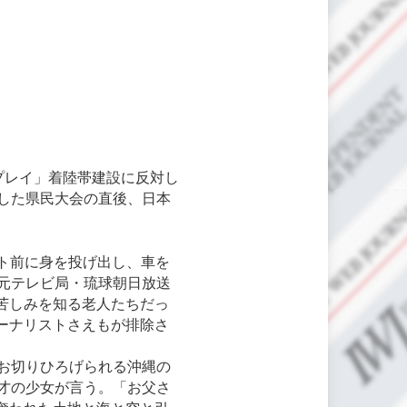
プレイ」着陸帯建設に反対し
した県民大会の直後、日本
。
ート前に身を投げ出し、車を
元テレビ局・琉球朝日放送
苦しみを知る老人たちだっ
ーナリストさえもが排除さ
お切りひろげられる沖縄の
才の少女が言う。「お父さ