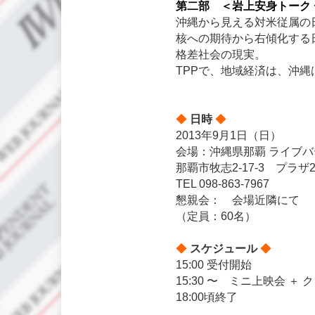
第二部 ＜岩上安身トーク
沖縄から見える対米従属の
核への期待から右傾化する
格差社会の現実。
TPPで、地域経済は、沖
◆
日時
◆
2013年9月1日（日）
会場：沖縄県那覇 ライブ
那覇市牧志2-17-3 プラ
TEL 098-863-7967
懇親会： 会場近隣にて
（定員：60名）
◆
スケジュール
◆
15:00 受付開始
15:30 〜 ミニ上映会 ＋
18:00頃終了