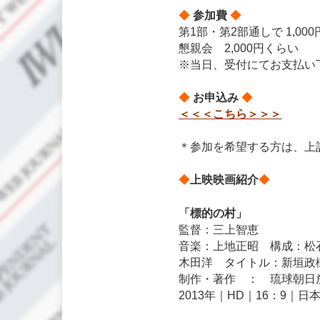
◆
参加費
◆
第1部・第2部通しで 1,0
懇親会 2,000円くらい
※当日、受付にてお支払い
◆
お申込み
◆
＜＜＜こちら＞＞＞
＊参加を希望する方は、上
◆
上映映画紹介
◆
「標的の村」
監督：三上智恵
音楽：上地正昭 構成：松
木田洋 タイトル：新垣政
制作・著作 ： 琉球朝日
2013年｜HD｜16：9｜