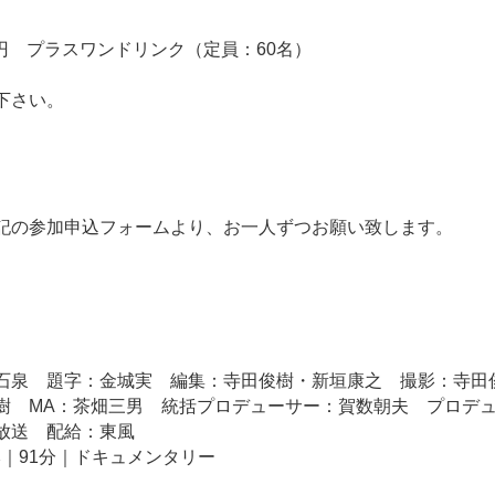
00円 プラスワンドリンク（定員：60名）
下さい。
記の参加申込フォームより、お一人ずつお願い致します。
石泉 題字：金城実 編集：寺田俊樹・新垣康之 撮影：寺田俊
樹 MA：茶畑三男 統括プロデューサー：賀数朝夫 プロデ
放送 配給：東風
日本｜91分｜ドキュメンタリー