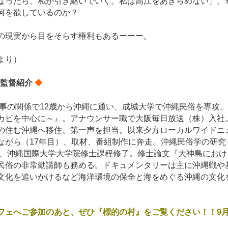
なったら、私が引き継いでいく。私は高江をあきらめない」。
何を欲しているのか？
の現実から目をそらす権利もあるーーー。
より）
 監督紹介
◆
の仕事の関係で12歳から沖縄に通い、成城大学で沖縄民俗を専攻
カビを中心に～』。アナウンサー職で大阪毎日放送（株）入社。8
の住む沖縄へ移住、第一声を担当。以来夕方ローカルワイドニ
ながら（17年目）、取材、番組制作に奔走。沖縄民俗学の研究
年春、沖縄国際大学大学院修士課程修了。修士論文『大神島にお
民俗の非常勤講師も務める。ドキュメンタリーは主に沖縄戦や
文化を追いかけるなど海洋環境の保全と海をめぐる沖縄の文化
フェへご参加のあと、ぜひ『標的の村』をご覧ください！！9月