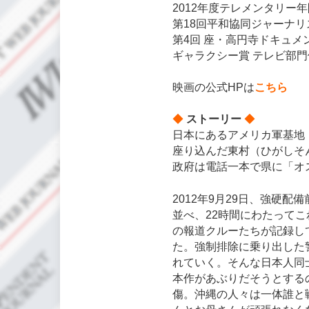
2012年度テレメンタリー
第18回平和協同ジャーナ
第4回 座・高円寺ドキュ
ギャラクシー賞 テレビ部
映画の公式HPは
こちら
◆
ストーリー
◆
日本にあるアメリカ軍基地
座り込んだ東村（ひがしそ
政府は電話一本で県に「オ
2012年9月29日、強硬
並べ、22時間にわたって
の報道クルーたちが記録し
た。強制排除に乗り出した
れていく。そんな日本人同
本作があぶりだそうとする
傷。沖縄の人々は一体誰と