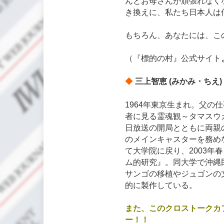
んとお母さんが頑張れなく
き換えに、私たち日本人は
もちろん、あなたには、こ
（『標的の村』公式サイト
◆
三上智恵 (みかみ・ちえ)
1964年東京生まれ。父
者に見る霊魂観～タマスウ
日放送の開局とともに両親
のメインキャスターを務め
て大学院に戻り、2003
ム的研究』。同大学で沖縄
サンゴの移植やジュゴンの
的に製作している。
また、このクロストークカ
ー！！