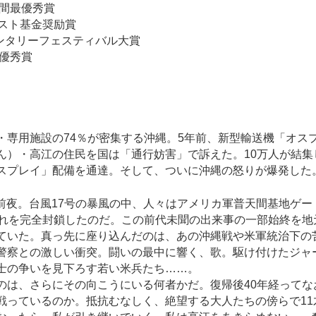
年間最優秀賞
リスト基金奨励賞
メンタリーフェスティバル大賞
門優秀賞
・専用施設の74％が密集する沖縄。5年前、新型輸送機「オス
ん）・高江の住民を国は「通行妨害」で訴えた。10万人が結集
スプレイ」配備を通達。そして、ついに沖縄の怒りが爆発した
配備前夜。台風17号の暴風の中、人々はアメリカ軍普天間基地ゲ
これを完全封鎖したのだ。この前代未聞の出来事の一部始終を地
ていた。真っ先に座り込んだのは、あの沖縄戦や米軍統治下の
警察との激しい衝突。闘いの最中に響く、歌。駆け付けたジャ
士の争いを見下ろす若い米兵たち……。
のは、さらにその向こうにいる何者かだ。復帰後40年経ってな
戦っているのか。抵抗むなしく、絶望する大人たちの傍らで11