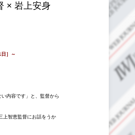
督 × 岩上安身
月1日］～
ない内容です」と、監督から
三上智恵監督にお話をうか