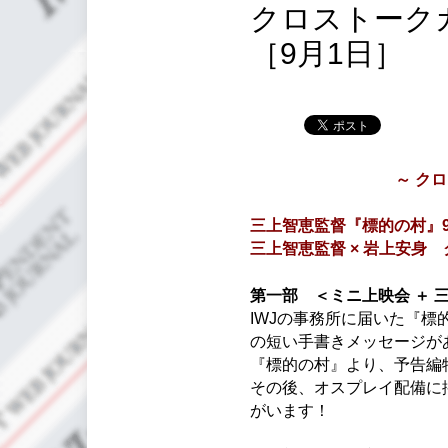
クロストークカフ
［9月1日］
～ クロ
三上智恵監督『標的の村』9
三上智恵監督 × 岩上安身
第一部 ＜ミニ上映会 ＋ 
IWJの事務所に届いた『
の短い手書きメッセージが
『標的の村』より、予告編
その後、オスプレイ配備に
がいます！