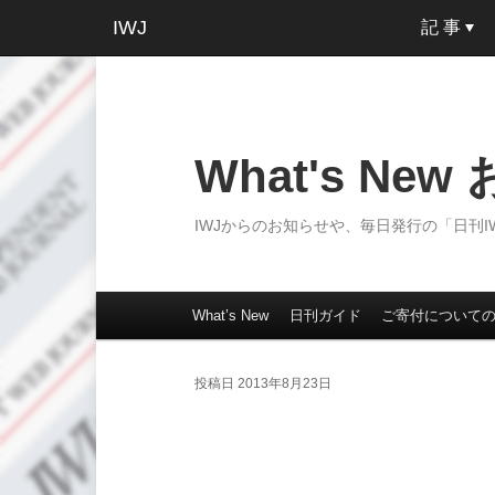
IWJ
記 事
What's Ne
IWJからのお知らせや、毎日発行の「日刊
What’s New
日刊ガイド
ご寄付について
メインコンテンツへ移動
サブコンテンツへ移動
メインメニュー
投稿日
2013年8月23日