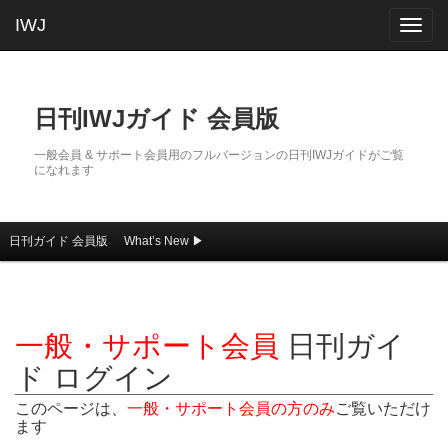
IWJ
Togg
navig
日刊IWJガイド 会員版
一般会員 & サポート会員用のフルバージョンの日刊IWJガイドがご覧
になれます
日刊ガイド 会員版
What’s New ▶
メインコンテンツへ移動
サブコンテンツへ移動
メインメニュー
一般・サポート会員
日刊ガイ
ド ログイン
このページは、
一般・サポート会員の方のみ
ご覧いただけ
ます