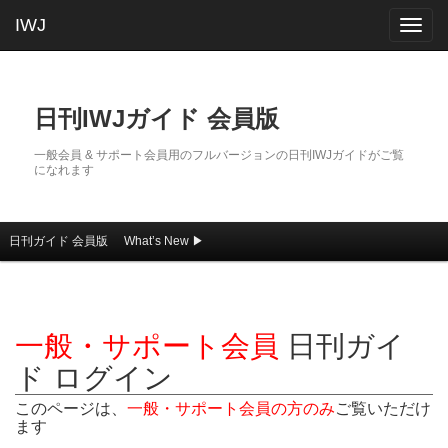
IWJ
Togg
navig
日刊IWJガイド 会員版
一般会員 & サポート会員用のフルバージョンの日刊IWJガイドがご覧
になれます
日刊ガイド 会員版
What’s New ▶
メインコンテンツへ移動
サブコンテンツへ移動
メインメニュー
一般・サポート会員
日刊ガイ
ド ログイン
このページは、
一般・サポート会員の方のみ
ご覧いただけ
ます