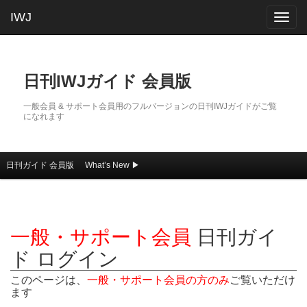
IWJ
Togg
navig
日刊IWJガイド 会員版
一般会員 & サポート会員用のフルバージョンの日刊IWJガイドがご覧
になれます
日刊ガイド 会員版
What’s New ▶
メインコンテンツへ移動
サブコンテンツへ移動
メインメニュー
一般・サポート会員
日刊ガイ
ド ログイン
このページは、
一般・サポート会員の方のみ
ご覧いただけ
ます