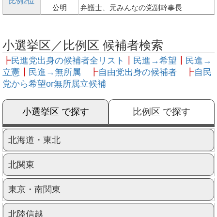
比例2位
公明
弁護士、元みんなの党副幹事長
小選挙区／比例区 候補者検索
┣
民進党出身の候補者全リスト
┃
民進→希望
┃
民進→
立憲
┃
民進→無所属
┣
自由党出身の候補者
┣
自民
党から希望or無所属立候補
小選挙区 で探す
比例区 で探す
北海道・東北
北関東
東京・南関東
北陸信越