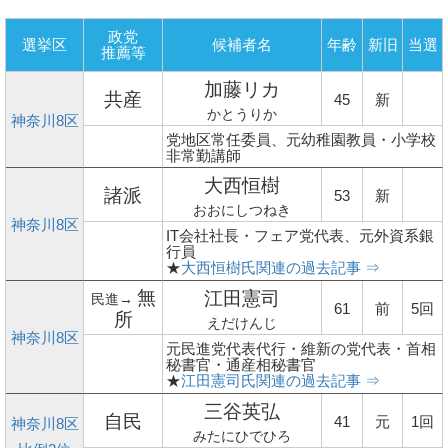
政党
選挙区
候補者名
年齢
新旧
当選
推薦等
加藤リカ
共産
45
新
かとうりか
神奈川8区
党地区常任委員、元幼稚園教員・小学校
非常勤講師
大西恒樹
諸派
53
新
おおにしつねき
神奈川8区
IT会社社長・フェア党代表、元外資系銀
行員
★
大西恒樹氏関連の過去記事 ⇒
無
江田憲司
民進→
61
前
5回
所
えだけんじ
神奈川8区
元民進党代表代行・維新の党代表・首相
秘書官・通産相秘書官
★
江田憲司氏関連の過去記事 ⇒
三谷英弘
自民
41
元
1回
神奈川8区
みたにひでひろ