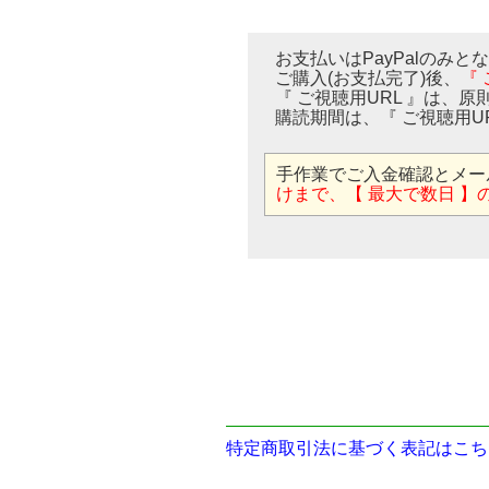
お支払いはPayPalのみと
ご購入(お支払完了)後、
『
『 ご視聴用URL 』は、原
購読期間は、『 ご視聴用U
手作業でご入金確認とメー
けまで、【 最大で数日 】
特定商取引法に基づく表記はこち