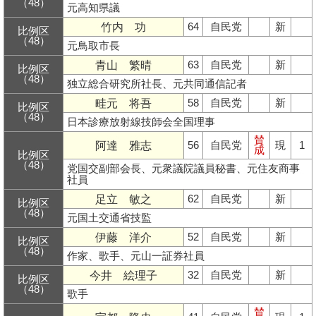
（48）
元高知県議
竹内 功
64
自民党
新
比例区
（48）
元鳥取市長
青山 繁晴
63
自民党
新
比例区
（48）
独立総合研究所社長、元共同通信記者
畦元 将吾
58
自民党
新
比例区
（48）
日本診療放射線技師会全国理事
賛
阿達 雅志
56
自民党
現
1
成
比例区
（48）
党国交副部会長、元衆議院議員秘書、元住友商事
社員
足立 敏之
62
自民党
新
比例区
（48）
元国土交通省技監
伊藤 洋介
52
自民党
新
比例区
（48）
作家、歌手、元山一証券社員
今井 絵理子
32
自民党
新
比例区
（48）
歌手
賛