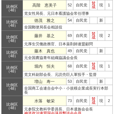
賛
高階 恵美子
52
自民党
現
1
比例区
成
（48）
党女性局長、元日本看護協会常任理事
徳茂 雅之
54
自民党
新
比例区
（48）
全国郵便局長会相談役
賛
藤井 基之
69
自民党
現
2
比例区
成
（48）
元厚生労働政務官、日本薬剤師連盟顧問
藤木 真也
49
自民党
新
比例区
（48）
元全国農協青年組織協議会会長
賛
堀内 恒夫
68
自民党
現
1
比例区
成
（48）
党文科副部会長、元読売巨人軍投手・監督
増山 寿一
53
自民党
新
比例区
全国商工会連合会中小・小規模企業成長実行本部
（48）
長
賛
水落 敏栄
73
自民党
現
2
成
比例区
（48）
元参院文教科学委員長、日本遺族会会長
神道政治連盟国会議員懇談会会員