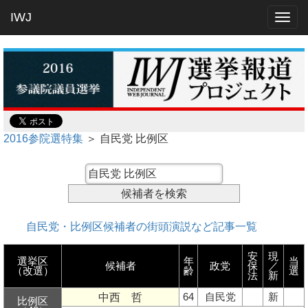
IWJ
Togg
navig
2016参院選特集
＞ 自民党 比例区
自民党・比例区候補者の街頭演説など記事一覧
安
現
選挙区
年
当
候補者
政党
保
／
（改選）
齢
選
法
新
中西 哲
64
自民党
新
比例区