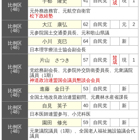
宇都 隆史
41
自民党
現
1
成
比例区
（48）
元外務政務官、元航空自衛官
松下政経塾
大江 康弘
62
自民党
元
2
比例区
（48）
元参院国土交通委員長、元和歌山県議
小川 克巳
64
自民党
新
比例区
（48）
日本理学療法士協会副会長
賛
片山 さつき
57
自民党
現
1
成
比例区
党総務副会長、元参院外交防衛委員長、元衆議院
（48）
議員（1期）
神道政治連盟国会議員懇談会会員
進藤 金日子
53
自民党
新
比例区
（48）
全国土地改良政治連盟顧問、元農林水産省課長
自見 英子
40
自民党
新
比例区
（48）
日本医師連盟参与、小児科医
園田 修光
59
自民党
新
比例区
元衆議院議員（1期）、全国老人福祉施設協議会代
（48）
議員