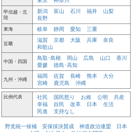
東京
神奈川
新潟
富山
石川
福井
山梨
甲信越・北
陸
長野
東海
岐阜
静岡
愛知
三重
滋賀
京都
大阪
兵庫
奈良
近畿
和歌山
鳥取･島根
岡山
広島
山口
香川
中国・四国
愛媛
徳島･高知
福岡
佐賀
長崎
熊本
大分
九州・沖縄
宮崎
鹿児島
沖縄
比例代表
社民
国民怒り
お維
公明
共産
幸福
自民
改革
日本
生活
民進
支持なし
野党統一候補
安保採決賛成
神道政治連盟
日本