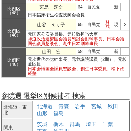
宮島 喜文
64
自民党
新
比例区
（48）
日本臨床衛生検査技師会会長
賛
山谷 えり子
65
自民党
現
2
成
比例区
元国家公安委員長、元拉致担当大臣
（48）
神道政治連盟国会議員懇談会副幹事長、日本会議
国会議員懇談会、創生日本副幹事長
山田 宏
58
自民党
新
元次世代の党幹事長、元衆議院議員（2期）、元杉
比例区
並区長
（48）
日本会議国会議員懇談会、創生日本委員、松下政
経塾
参院選 選挙区別候補者 検索
北海道
青森
岩手
宮城
秋田
北海道・東
北
山形
福島
茨城
栃木
群馬
埼玉
千葉
関東