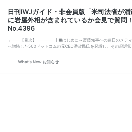
日刊IWJガイド・非会員版「米司法省が潘
に岩屋外相が含まれているか会見で質問！ 動
No.4396
┏━━【目次】━━━━ ┠■はじめに～斎藤知事への連日のメデ
へ贈賄した500ドットコムの元CEO潘政民氏を起訴し、その起訴状
What's New お知らせ