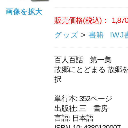
画像を拡大
販売価格(税込)：
1,87
グッズ
>
書籍
IWJ
百人百話 第一集
故郷にとどまる 故郷
択
単行本: 352ページ
出版社: 三一書房
言語: 日本語
ISBN-10: 4380120007